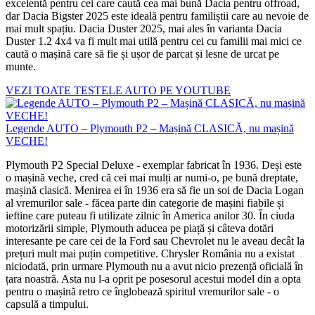
excelentă pentru cei care caută cea mai bună Dacia pentru offroad,
dar Dacia Bigster 2025 este ideală pentru familiștii care au nevoie de
mai mult spațiu. Dacia Duster 2025, mai ales în varianta Dacia
Duster 1.2 4x4 va fi mult mai utilă pentru cei cu familii mai mici ce
caută o mașină care să fie și ușor de parcat și lesne de urcat pe
munte.
VEZI TOATE TESTELE AUTO PE YOUTUBE
Legende AUTO – Plymouth P2 – Mașină CLASICĂ, nu mașină
VECHE!
Plymouth P2 Special Deluxe - exemplar fabricat în 1936. Deși este
o mașină veche, cred că cei mai mulți ar numi-o, pe bună dreptate,
mașină clasică. Menirea ei în 1936 era să fie un soi de Dacia Logan
al vremurilor sale - făcea parte din categorie de mașini fiabile și
ieftine care puteau fi utilizate zilnic în America anilor 30. În ciuda
motorizării simple, Plymouth aducea pe piață și câteva dotări
interesante pe care cei de la Ford sau Chevrolet nu le aveau decât la
prețuri mult mai puțin competitive. Chrysler România nu a existat
niciodată, prin urmare Plymouth nu a avut nicio prezență oficială în
țara noastră. Asta nu l-a oprit pe posesorul acestui model din a opta
pentru o mașină retro ce înglobează spiritul vremurilor sale - o
capsulă a timpului.