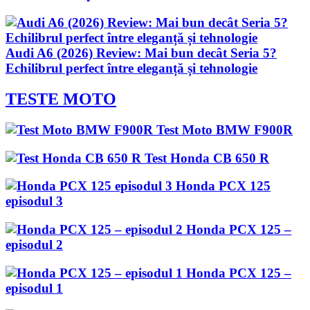
Audi A6 (2026) Review: Mai bun decât Seria 5?
Echilibrul perfect între eleganță și tehnologie
TESTE MOTO
Test Moto BMW F900R
Test Honda CB 650 R
Honda PCX 125
episodul 3
Honda PCX 125 –
episodul 2
Honda PCX 125 –
episodul 1