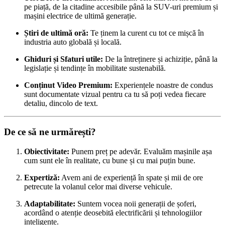
pe piață, de la citadine accesibile până la SUV-uri premium și
mașini electrice de ultimă generație.
Știri de ultimă oră:
Te ținem la curent cu tot ce mișcă în
industria auto globală și locală.
Ghiduri și Sfaturi utile:
De la întreținere și achiziție, până la
legislație și tendințe în mobilitate sustenabilă.
Conținut Video Premium:
Experiențele noastre de condus
sunt documentate vizual pentru ca tu să poți vedea fiecare
detaliu, dincolo de text.
De ce să ne urmărești?
Obiectivitate:
Punem preț pe adevăr. Evaluăm mașinile așa
cum sunt ele în realitate, cu bune și cu mai puțin bune.
Expertiză:
Avem ani de experiență în spate și mii de ore
petrecute la volanul celor mai diverse vehicule.
Adaptabilitate:
Suntem vocea noii generații de șoferi,
acordând o atenție deosebită electrificării și tehnologiilor
inteligente.