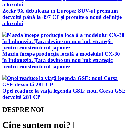
Zeekr 9X debutează în Europa: SUV-ul premium
dezvoltă până la 897 CP și promite o nouă definiție
a luxului
Mazda începe producția locală a modelului CX-30
în Indonezia. Țara devine un nou hub strategic
pentru constructorul japonez
Opel readuce la viață legenda GSE: noul Corsa GSE
dezvoltă 281 CP
DESPRE NOI
Cine suntem noi? |