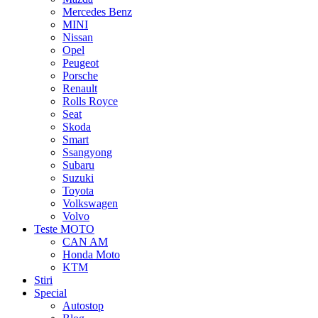
Mercedes Benz
MINI
Nissan
Opel
Peugeot
Porsche
Renault
Rolls Royce
Seat
Skoda
Smart
Ssangyong
Subaru
Suzuki
Toyota
Volkswagen
Volvo
Teste MOTO
CAN AM
Honda Moto
KTM
Stiri
Special
Autostop