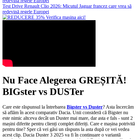
Test Drive Renault Clio 2026: Micutul Jaguar francez care vrea să
redevină regele Europei
Nu Face Alegerea GREȘITĂ!
BIGster vs DUSTer
Care este răspunsul la întrebarea
Bigster vs Duster
? Asta încercăm
să aflăm în acest comparativ Dacia. Unii consideră că Bigster nu
este nimic altceva decât un Duster mai mare, dar asta e fals - sunt 2
mașini diferite pentru clienți complet diferiți. Care e mașina potrivită
pentru tine? Sper că vei găsi un răspuns la asta după ce vei vedea
acest clip. Dacia Duster 3 2025 va fi în continuare o variantă