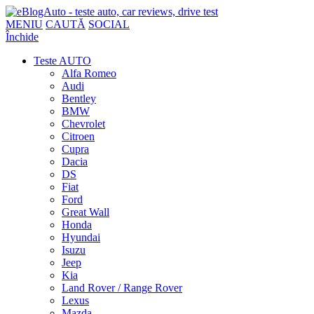
MENIU
CAUTĂ
SOCIAL
Închide
Teste AUTO
Alfa Romeo
Audi
Bentley
BMW
Chevrolet
Citroen
Cupra
Dacia
DS
Fiat
Ford
Great Wall
Honda
Hyundai
Isuzu
Jeep
Kia
Land Rover / Range Rover
Lexus
Mazda