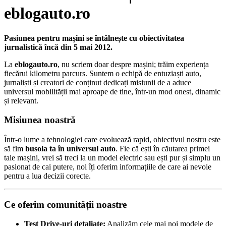
eblogauto.ro
Pasiunea pentru mașini se întâlnește cu obiectivitatea
jurnalistică încă din 5 mai 2012.
La
eblogauto.ro
, nu scriem doar despre mașini; trăim experiența
fiecărui kilometru parcurs. Suntem o echipă de entuziaști auto,
jurnaliști și creatori de conținut dedicați misiunii de a aduce
universul mobilității mai aproape de tine, într-un mod onest, dinamic
și relevant.
Misiunea noastră
Într-o lume a tehnologiei care evoluează rapid, obiectivul nostru este
să fim
busola ta în universul auto
. Fie că ești în căutarea primei
tale mașini, vrei să treci la un model electric sau ești pur și simplu un
pasionat de cai putere, noi îți oferim informațiile de care ai nevoie
pentru a lua decizii corecte.
Ce oferim comunității noastre
Test Drive-uri detaliate:
Analizăm cele mai noi modele de