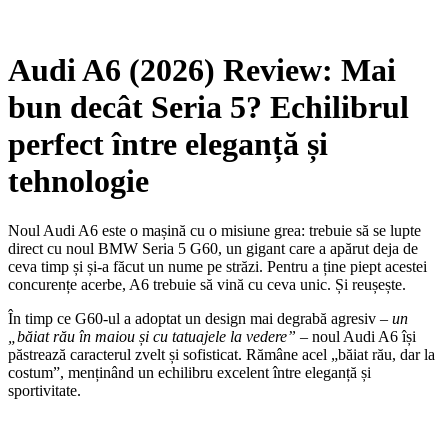
Audi A6 (2026) Review: Mai
bun decât Seria 5? Echilibrul
perfect între eleganță și
tehnologie
Noul Audi A6 este o mașină cu o misiune grea: trebuie să se lupte
direct cu noul BMW Seria 5 G60, un gigant care a apărut deja de
ceva timp și și-a făcut un nume pe străzi. Pentru a ține piept acestei
concurențe acerbe, A6 trebuie să vină cu ceva unic. Și reușește.
În timp ce G60-ul a adoptat un design mai degrabă agresiv –
un
„băiat rău în maiou și cu tatuajele la vedere”
– noul Audi A6 își
păstrează caracterul zvelt și sofisticat. Rămâne acel „băiat rău, dar la
costum”, menținând un echilibru excelent între eleganță și
sportivitate.