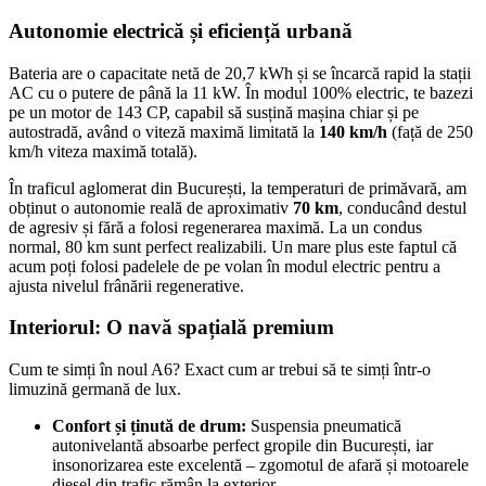
Autonomie electrică și eficiență urbană
Bateria are o capacitate netă de 20,7 kWh și se încarcă rapid la stații
AC cu o putere de până la 11 kW. În modul 100% electric, te bazezi
pe un motor de 143 CP, capabil să susțină mașina chiar și pe
autostradă, având o viteză maximă limitată la
140 km/h
(față de 250
km/h viteza maximă totală).
În traficul aglomerat din București, la temperaturi de primăvară, am
obținut o autonomie reală de aproximativ
70 km
, conducând destul
de agresiv și fără a folosi regenerarea maximă. La un condus
normal, 80 km sunt perfect realizabili. Un mare plus este faptul că
acum poți folosi padelele de pe volan în modul electric pentru a
ajusta nivelul frânării regenerative.
Interiorul: O navă spațială premium
Cum te simți în noul A6? Exact cum ar trebui să te simți într-o
limuzină germană de lux.
Confort și ținută de drum:
Suspensia pneumatică
autonivelantă absoarbe perfect gropile din București, iar
insonorizarea este excelentă – zgomotul de afară și motoarele
diesel din trafic rămân la exterior.