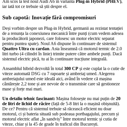
Am scos la test noul Audi A6 în varianta
Plug-in Hybrid (PHEV)
,
iar iată tot ce trebuie să știi despre el.
Sub capotă: Inovație fără compromisuri
Deși vorbim despre un Plug-in Hybrid, germanii au rezistat tentației
de a renunța la conexiunea mecanică între punți (cum vedem adesea
la producătorii japonezi, care folosesc un motor electric separat
pentru puntea spate). Noul A6 dispune în continuare de sistemul
Quattro Ultra cu cardan
. Asta înseamnă că motorul termic de 2.0
litri turbo (4 cilindri în linie) trimite putere către ambele punți. Dacă
sistemul electric pică, tu ai în continuare tracțiune integrală.
Ansamblul hibrid dezvoltă în total
300 CP
și este cuplat la o cutie de
viteze automată DSG cu 7 rapoarte și ambreiaj umed. Alegerea
ambreiajului umed este ideală aici, având în vedere că mașina
cântărește 2,2 tone și are nevoie de o transmisie care să gestioneze
mase și forțe mai mari.
Un detaliu tehnic fascinant:
Mașina folosește nu mai puțin de
20
de litri de lichid de răcire
(față de 5-8 litri la o mașină obișnuită).
De ce? Pentru că sistemul trebuie să răcească eficient nu doar
motorul, ci și bateria situată sub podeaua portbagajului, precum și
motorul electric aflat „în sandviș” între motorul termic și cutia de
viteze, chiar și la 45 de grade în traficul din București.