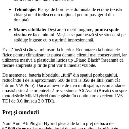
Tehnologie:
Planșa de bord este dominată de ecrane (există
chiar și un al treilea ecran opțional pentru pasagerul din
dreapta).
Manevrabilitate:
Deși are 5 metri lungime,
puntea spate
viratoare
face minuni. Mașina se parchează și se strecoară pe
străduțe înguste cu o ușurință impresionantă.
Există însă și câteva minusuri la interior. Renunțarea la butoanele
fizice pentru climatizare ar putea deranja clienții mai conservatori, iar
utilizarea masivă a plasticului lucios tip „Piano Black” înseamnă că
fiecare amprentă și fir de praf vor fi imediat vizibile.
De asemenea, bateria hibridului „fură” din spațiul portbagajului,
reducându-l de la aproximativ 500 de litri la
350 de litri
(cam cât
într-un VW Polo). Dacă ai nevoie de mai mult spațiu, recomandarea
noastră este să te orientezi către versiunea A6 Avant (Break) sau spre
motorizările Mild-Hybrid (unde găsim în continuare excelentul V6
TDI de 3.0 litri sau 2.0 TDI).
Preț și concluzii
Noul Audi A6 Plug-in Hybrid pleacă de la un preț de bază de
67.000 de euro
, iar modelul testat de noi, cu opționale adăugate,