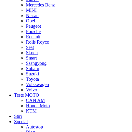
Mercedes Benz
MINI
Nissan
Opel
Peugeot
Porsche
Renault
Rolls Royce
Seat
Skoda
Smart
Ssangyong
Subaru
Suzuki
Toyota
Volkswagen
Volvo
Teste MOTO
CAN AM
Honda Moto
KTM
Stiri
Special
Autostop