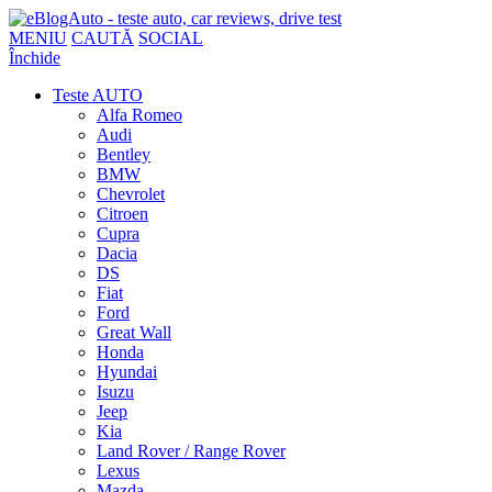
MENIU
CAUTĂ
SOCIAL
Închide
Teste AUTO
Alfa Romeo
Audi
Bentley
BMW
Chevrolet
Citroen
Cupra
Dacia
DS
Fiat
Ford
Great Wall
Honda
Hyundai
Isuzu
Jeep
Kia
Land Rover / Range Rover
Lexus
Mazda