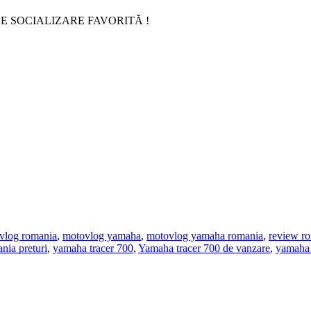
E SOCIALIZARE FAVORITĂ !
vlog romania
,
motovlog yamaha
,
motovlog yamaha romania
,
review r
nia preturi
,
yamaha tracer 700
,
Yamaha tracer 700 de vanzare
,
yamaha 