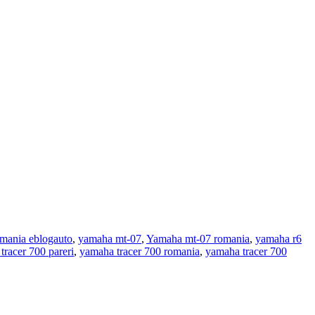
omania eblogauto
,
yamaha mt-07
,
Yamaha mt-07 romania
,
yamaha r6
tracer 700 pareri
,
yamaha tracer 700 romania
,
yamaha tracer 700