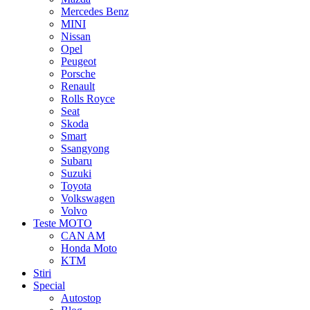
Mercedes Benz
MINI
Nissan
Opel
Peugeot
Porsche
Renault
Rolls Royce
Seat
Skoda
Smart
Ssangyong
Subaru
Suzuki
Toyota
Volkswagen
Volvo
Teste MOTO
CAN AM
Honda Moto
KTM
Stiri
Special
Autostop