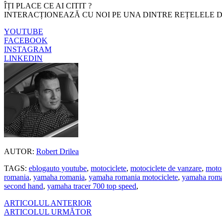
ÎȚI PLACE CE AI CITIT ?
INTERACȚIONEAZĂ CU NOI PE UNA DINTRE REȚELELE D
YOUTUBE
FACEBOOK
INSTAGRAM
LINKEDIN
AUTOR:
Robert Drilea
TAGS:
eblogauto youtube
,
motociclete
,
motociclete de vanzare
,
moto
romania
,
yamaha romania
,
yamaha romania motociclete
,
yamaha roma
second hand
,
yamaha tracer 700 top speed
,
ARTICOLUL ANTERIOR
ARTICOLUL URMĂTOR