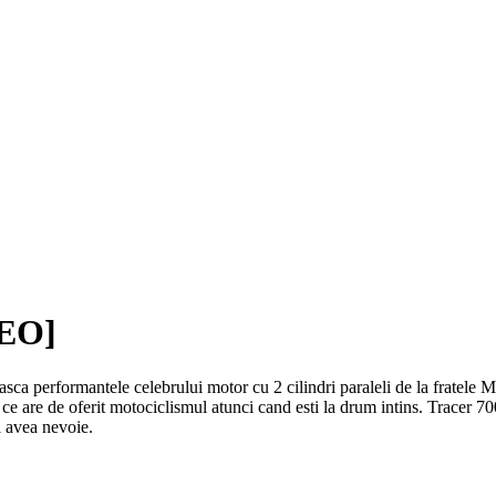
DEO]
 performantele celebrului motor cu 2 cilindri paraleli de la fratele MT07
a ce are de oferit motociclismul atunci cand esti la drum intins. Tracer 
ai avea nevoie.