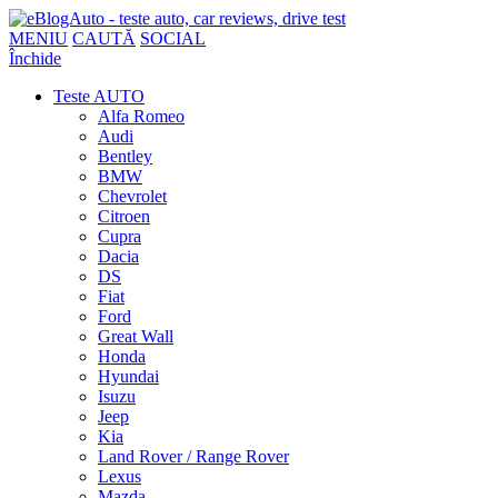
MENIU
CAUTĂ
SOCIAL
Închide
Teste AUTO
Alfa Romeo
Audi
Bentley
BMW
Chevrolet
Citroen
Cupra
Dacia
DS
Fiat
Ford
Great Wall
Honda
Hyundai
Isuzu
Jeep
Kia
Land Rover / Range Rover
Lexus
Mazda