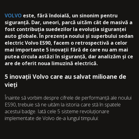
VOLVO
este, fără îndoială, un sinonim pentru
siguranță. Dar, uneori, parcă uităm cât de masivă a
fost contribuția suedezilor la evoluția siguranței
auto globale. În prezența noului și superbului sedan
electric Volvo ES90, facem o retrospectivă a celor
mai importante 5 inovații fără de care nu am mai
putea circula astăzi în siguranță, dar analizăm și ce
are de oferit noua limuzină electrică.
5 inovații Volvo care au salvat milioane de
vieți
Înainte să vorbim despre cifrele de performanță ale noului
ES90, trebuie să ne uităm la istoria care stă în spatele
acestui badge. Iată cele 5 sisteme revoluționare
implementate de Volvo de-a lungul timpului: