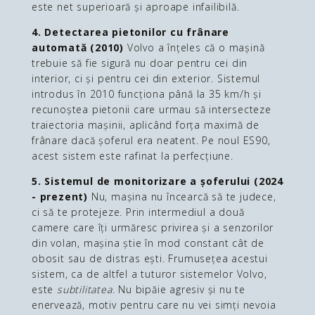
este net superioară și aproape infailibilă.
4. Detectarea pietonilor cu frânare
automată (2010)
Volvo a înțeles că o mașină
trebuie să fie sigură nu doar pentru cei din
interior, ci și pentru cei din exterior. Sistemul
introdus în 2010 funcționa până la 35 km/h și
recunoștea pietonii care urmau să intersecteze
traiectoria mașinii, aplicând forța maximă de
frânare dacă șoferul era neatent. Pe noul ES90,
acest sistem este rafinat la perfecțiune.
5. Sistemul de monitorizare a șoferului (2024
- prezent)
Nu, mașina nu încearcă să te judece,
ci să te protejeze. Prin intermediul a două
camere care îți urmăresc privirea și a senzorilor
din volan, mașina știe în mod constant cât de
obosit sau de distras ești. Frumusețea acestui
sistem, ca de altfel a tuturor sistemelor Volvo,
este
subtilitatea
. Nu bipăie agresiv și nu te
enervează, motiv pentru care nu vei simți nevoia