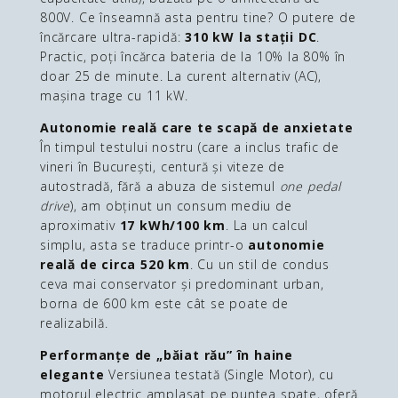
800V. Ce înseamnă asta pentru tine? O putere de
încărcare ultra-rapidă:
310 kW la stații DC
.
Practic, poți încărca bateria de la 10% la 80% în
doar 25 de minute. La curent alternativ (AC),
mașina trage cu 11 kW.
Autonomie reală care te scapă de anxietate
În timpul testului nostru (care a inclus trafic de
vineri în București, centură și viteze de
autostradă, fără a abuza de sistemul
one pedal
drive
), am obținut un consum mediu de
aproximativ
17 kWh/100 km
. La un calcul
simplu, asta se traduce printr-o
autonomie
reală de circa 520 km
. Cu un stil de condus
ceva mai conservator și predominant urban,
borna de 600 km este cât se poate de
realizabilă.
Performanțe de „băiat rău” în haine
elegante
Versiunea testată (Single Motor), cu
motorul electric amplasat pe puntea spate, oferă