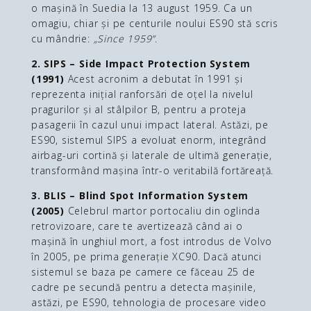
o mașină în Suedia la 13 august 1959. Ca un
omagiu, chiar și pe centurile noului ES90 stă scris
cu mândrie:
„Since 1959”
.
2. SIPS – Side Impact Protection System
(1991)
Acest acronim a debutat în 1991 și
reprezenta inițial ranforsări de oțel la nivelul
pragurilor și al stâlpilor B, pentru a proteja
pasagerii în cazul unui impact lateral. Astăzi, pe
ES90, sistemul SIPS a evoluat enorm, integrând
airbag-uri cortină și laterale de ultimă generație,
transformând mașina într-o veritabilă fortăreață.
3. BLIS – Blind Spot Information System
(2005)
Celebrul martor portocaliu din oglinda
retrovizoare, care te avertizează când ai o
mașină în unghiul mort, a fost introdus de Volvo
în 2005, pe prima generație XC90. Dacă atunci
sistemul se baza pe camere ce făceau 25 de
cadre pe secundă pentru a detecta mașinile,
astăzi, pe ES90, tehnologia de procesare video