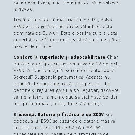
să le dezactivezi, fiind mereu acolo să te salveze
la nevoie.
Trecând la „vedeta” materialului nostru, Volvo
ES90 este o gură de aer proaspăt într-o piață
dominată de SUV-uri. Este o berlină cu o siluetă
superbă, care îți demonstrează că nu ai neapărat
nevoie de un SUV.
Confort la superlativ și adaptabilitate
Chiar
dacă este echipat cu jante masive de 22 de inch,
ES90 rămâne o mașină extrem de confortabilă.
Secretul? Suspensia pneumatică. Aceasta nu
doar că absoarbe denivelările impecabil, dar
permite și reglarea gărzii la sol. Așadar, dacă vrei
să mergi iarna la munte sau să urci niște borduri
mai pretențioase, o poți face fără emoții.
Eficiență, Baterie și Încărcare de 800V
Sub
podeaua lui ES90 se ascunde o baterie masivă
cu o capacitate brută de 92 kWh (88 kWh
capacitate utilă), bazată pe o arhitectură de