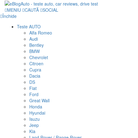
MENIU
CAUTĂ
SOCIAL
Închide
Teste AUTO
Alfa Romeo
Audi
Bentley
BMW
Chevrolet
Citroen
Cupra
Dacia
DS
Fiat
Ford
Great Wall
Honda
Hyundai
Isuzu
Jeep
Kia
Land Rover / Range Rover