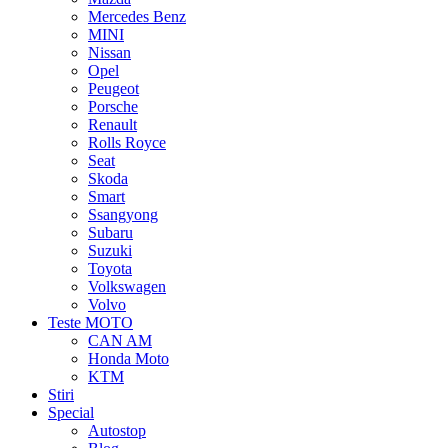
Mercedes Benz
MINI
Nissan
Opel
Peugeot
Porsche
Renault
Rolls Royce
Seat
Skoda
Smart
Ssangyong
Subaru
Suzuki
Toyota
Volkswagen
Volvo
Teste MOTO
CAN AM
Honda Moto
KTM
Stiri
Special
Autostop