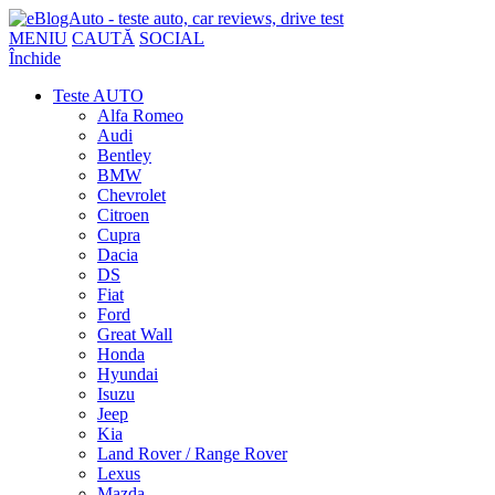
MENIU
CAUTĂ
SOCIAL
Închide
Teste AUTO
Alfa Romeo
Audi
Bentley
BMW
Chevrolet
Citroen
Cupra
Dacia
DS
Fiat
Ford
Great Wall
Honda
Hyundai
Isuzu
Jeep
Kia
Land Rover / Range Rover
Lexus
Mazda