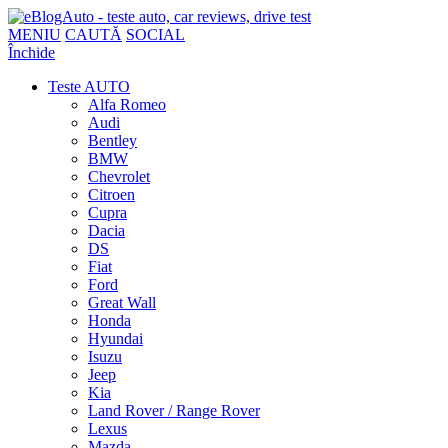
MENIU
CAUTĂ
SOCIAL
Închide
Teste AUTO
Alfa Romeo
Audi
Bentley
BMW
Chevrolet
Citroen
Cupra
Dacia
DS
Fiat
Ford
Great Wall
Honda
Hyundai
Isuzu
Jeep
Kia
Land Rover / Range Rover
Lexus
Mazda