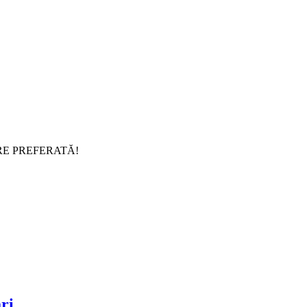
RE PREFERATĂ!
ari…