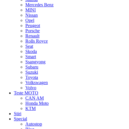
Mercedes Benz
MINI
Nissan
Opel
Peugeot
Porsche
Renault
Rolls Royce
Seat
Skoda
Smart
Ssangyong
Subaru
Suzuki
Toyota
Volkswagen
Volvo
Teste MOTO
CAN AM
Honda Moto
KTM
Stiri
Special
Autostop