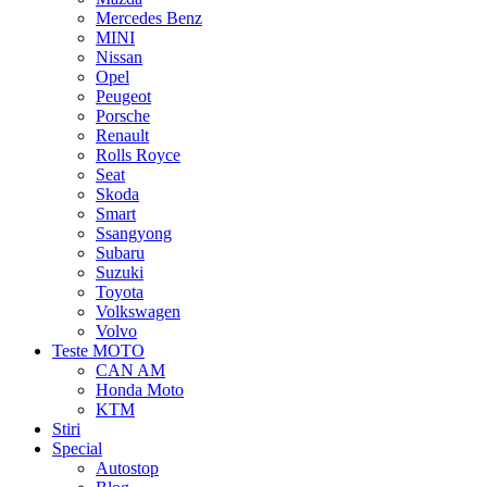
Mercedes Benz
MINI
Nissan
Opel
Peugeot
Porsche
Renault
Rolls Royce
Seat
Skoda
Smart
Ssangyong
Subaru
Suzuki
Toyota
Volkswagen
Volvo
Teste MOTO
CAN AM
Honda Moto
KTM
Stiri
Special
Autostop