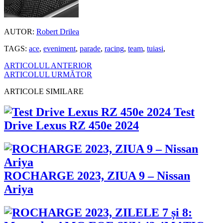
AUTOR:
Robert Drilea
TAGS:
ace
,
eveniment
,
parade
,
racing
,
team
,
tuiasi
,
ARTICOLUL ANTERIOR
ARTICOLUL URMĂTOR
ARTICOLE SIMILARE
Test
Drive Lexus RZ 450e 2024
ROCHARGE 2023, ZIUA 9 – Nissan
Ariya