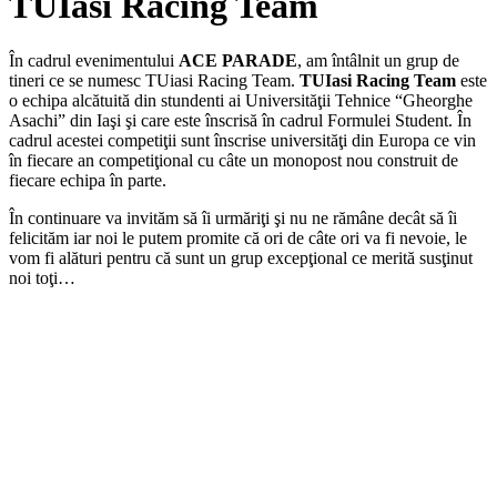
TUIasi Racing Team
În cadrul evenimentului
ACE PARADE
, am întâlnit un grup de
tineri ce se numesc TUiasi Racing Team.
TUIasi Racing Team
este
o echipa alcătuită din stundenti ai Universităţii Tehnice “Gheorghe
Asachi” din Iaşi şi care este înscrisă în cadrul Formulei Student. În
cadrul acestei competiţii sunt înscrise universităţi din Europa ce vin
în fiecare an competiţional cu câte un monopost nou construit de
fiecare echipa în parte.
În continuare va invităm să îi urmăriţi şi nu ne rămâne decât să îi
felicităm iar noi le putem promite că ori de câte ori va fi nevoie, le
vom fi alături pentru că sunt un grup excepţional ce merită susţinut
noi toţi…