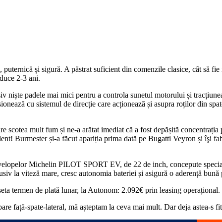
ternică și sigură. A păstrat suficient din comenzile clasice, cât să fie i
nduce 2-3 ani.
usiv niște padele mai mici pentru a controla sunetul motorului și tracțiun
ionează cu sistemul de direcție care acționează și asupra roților din spat
 scotea mult fum și ne-a arătat imediat că a fost depășită concentrația par
lent! Burmester și-a făcut apariția prima dată pe Bugatti Veyron și îşi 
pelor Michelin PILOT SPORT EV, de 22 de inch, concepute special pentr
clusiv la viteză mare, cresc autonomia bateriei și asigură o aderență bună
 seta termen de plată lunar, la Autonom: 2.092€ prin leasing operațional.
re față-spate-lateral, mă așteptam la ceva mai mult. Dar deja astea-s fi