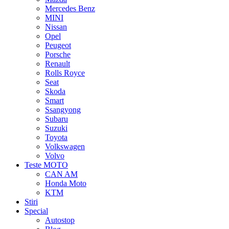
Mercedes Benz
MINI
Nissan
Opel
Peugeot
Porsche
Renault
Rolls Royce
Seat
Skoda
Smart
Ssangyong
Subaru
Suzuki
Toyota
Volkswagen
Volvo
Teste MOTO
CAN AM
Honda Moto
KTM
Stiri
Special
Autostop