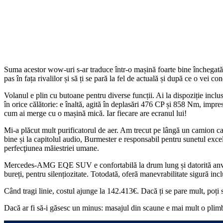
Suma acestor wow-uri s-ar traduce într-o mașină foarte bine închegată, pu
pas în fața rivalilor și să ți se pară la fel de actuală și după ce o vei co
Volanul e plin cu butoane pentru diverse funcții. Ai la dispoziție incl
în orice călătorie: e înaltă, agită în deplasări 476 CP și 858 Nm, impres
cum ai merge cu o mașină mică. Iar fiecare are ecranul lui!
Mi-a plăcut mult purificatorul de aer. Am trecut pe lângă un camion care
bine și la capitolul audio, Burmester e responsabil pentru sunetul exce
perfecţiunea măiestriei umane.
Mercedes-AMG EQE SUV e confortabilă la drum lung și datorită anvelo
bureți, pentru silențiozitate. Totodată, oferă manevrabilitate sigură in
Când tragi linie, costul ajunge la 142.413€. Dacă ți se pare mult, poți
Dacă ar fi să-i găsesc un minus: masajul din scaune e mai mult o plimba