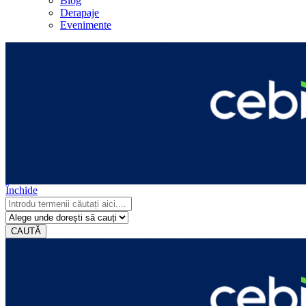
Blog
Derapaje
Evenimente
Închide
CAUTĂ