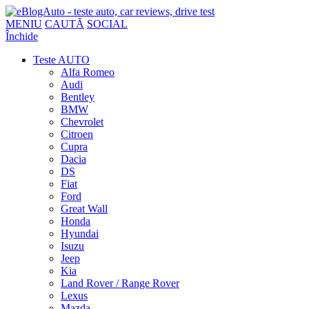
MENIU
CAUTĂ
SOCIAL
Închide
Teste AUTO
Alfa Romeo
Audi
Bentley
BMW
Chevrolet
Citroen
Cupra
Dacia
DS
Fiat
Ford
Great Wall
Honda
Hyundai
Isuzu
Jeep
Kia
Land Rover / Range Rover
Lexus
Mazda