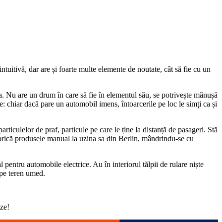
ntuitivă, dar are și foarte multe elemente de noutate, cât să fie cu un
ea. Nu are un drum în care să fie în elementul său, se potrivește mănușă
e: chiar dacă pare un automobil imens, întoarcerile pe loc le simți ca și
ticulelor de praf, particule pe care le ține la distanță de pasageri. Stă
fabrică produsele manual la uzina sa din Berlin, mândrindu-se cu
u automobile electrice. Au în interiorul tălpii de rulare niște
 pe teren umed.
tze!