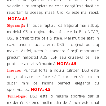
Valorile sunt apropiate de concurență însă dacă ne
raportăm la aceeași masă, Clio RS este mai rapid.
NOTA: 4.5
Siguranță:
În ciuda faptului că frățiorul mai slăbuț,
modelul C3 a obținut doar 4 stele la EuroNCAP,
DS3 a primit toate cele 5 stele. Mai mult de atât, în
cazul unui impact lateral, DS3 a obținut punctaj
maxim. Astfel, avem în standard funcții importante
precum nelipsitul ABS, ESP sau cruise-ul ce i se
poate seta o viteză maximă.
NOTA: 4.5
Inovare:
Punctul forte a noului Citroen DS3 este
design-ul care ne face să îl caracterizăm ca un
super mini ce îmbină perfect eleganța cu
sportivitatea.
NOTA: 4.5
Tehnologie:
DS3 este o mașină sportivă dar și
modernă. Sistemul multimedia de 7 inch este unul