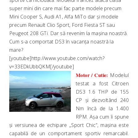
sportiv ca niciodată. Modelul francez atacă clasa
super mini din care mai fac parte modele precum
Mini Cooper S, Audi A1, Alfa MiTo dar și modele
precum Renault Clio Sport, Ford Fiesta ST sau
Peugeot 208 GTi.
Dar să revenim la mașina noastră.
Cum s-a comportat DS3 în vacanța noastră la
mare?
[youtube]http://www.youtube.com/watch?
v=33EDkUbbQKM[/youtube]
Motor / Cutie:
Modelul
testat a fost Citroen
DS3 1.6 THP de 155
CP și dezvoltând 240
Nm încă de la 1.400
RPM. Așa cum îi spune
și versiunea de echipare „Sport Chic”, mașina este
capabilă de un comportament sportiv remarcabil.