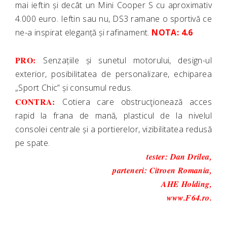
mai ieftin și decât un Mini Cooper S cu aproximativ
4.000 euro. Ieftin sau nu, DS3 ramane o sportivă ce
ne-a inspirat eleganță și rafinament.
NOTA: 4.6
PRO:
Senzațiile și sunetul motorului, design-ul
exterior, posibilitatea de personalizare, echiparea
„Sport Chic” și consumul redus.
CONTRA:
Cotiera care obstrucţionează acces
rapid la frana de mană, plasticul de la nivelul
consolei centrale și a portierelor, vizibilitatea redusă
pe spate.
tester: Dan Drilea,
parteneri:
Citroen Romania
,
AHE Holding
,
www.F64.ro
.