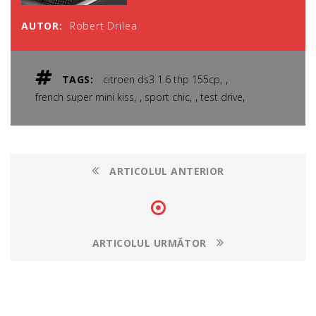
AUTOR:
Robert Drilea
,
TAGS:
citroen ds3 1.6 thp 155cp
,
,
,
french super mini kiss
sport chic
test drive
ARTICOLUL ANTERIOR
ARTICOLUL URMĂTOR