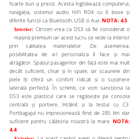
foarte bun și precis. Acesta înglobează computerul,
navigația, sistemul audio HiFi RD4 cu 6 boxe și
diferite funcții ca Bluetooth, USB si Aux.
NOTA: 4.5
Interior:
Citroen vrea ca DS3 să fie considerat o
mașină premium iar acest lucru se vede la interior
prin calitatea materialelor. De asemenea,
posibilitatea de a-l personaliza îl face și mai
atrăgător. Spațiul pasagerilor din față este mai mult
decât suficient, chiar și în spate, iar scaunele din
piele îți oferă un confort ridicat și o susținere
laterală perfectă. În schimb, ce vom sancționa la
DS3 este plasticul care se regăsește pe consola
centrală și portiere, întâlnit și la testul cu C3.
Portbagajul nu impresionează fiind de 285 litri dar
suficient pentru călătoria noastră la mare.
NOTA:
4.4
Exterior:
La acest capitol avem o dilemă pentru