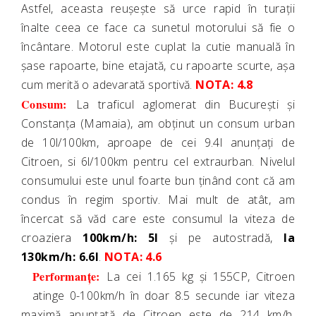
Astfel, aceasta reușește să urce rapid în turații
înalte ceea ce face ca sunetul motorului să fie o
încântare. Motorul este cuplat la cutie manuală în
șase rapoarte, bine etajată, cu rapoarte scurte, așa
cum merită o adevarată sportivă.
NOTA: 4.8
Consum:
La traficul aglomerat din București și
Constanța (Mamaia), am obținut un consum urban
de 10l/100km, aproape de cei 9.4l anunțați de
Citroen, si 6l/100km pentru cel extraurban. Nivelul
consumului este unul foarte bun ținând cont că am
condus în regim sportiv. Mai mult de atât, am
încercat să văd care este consumul la viteza de
croaziera
100km/h: 5l
și pe autostradă,
la
130km/h: 6.6l
.
NOTA: 4.6
Performanțe:
La cei 1.165 kg și 155CP, Citroen
atinge 0-100km/h în doar 8.5 secunde iar viteza
maximă anunțată de Citroen este de 214 km/h.