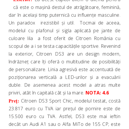
că este o mașină destul de atrăgătoare, feminină,
dar în același timp puternică cu influențe masculine.
Un paradox irezistibil și util. Tocmai de aceea,
modelul cu plafonul și sigla aplicată pe jante de
culoare lila a fost oferit de Citroen România cu
scopul de a i se testa capacitățile sportive. Revenind
la exterior, Citroen DS3 are un design modern,
îndrăzneț care îți oferă o multitudine de posibilități
de personalizare. Linia agresivă este accentuată de
poziționarea verticală a LED-urilor și a evacuării
duble. De asemenea acest model a atras multe
priviri, atât în capitală cât și la mare.
NOTA: 4.6
Preț:
Citroen DS3 Sport Chic, modelul testat, costă
23.817 euro cu TVA iar prețul de pornire este de
15.500 euro cu TVA. Astfel, DS3 este mai ieftin
decât un Audi A1 sau o Alfa MiTo de 155 CP; este