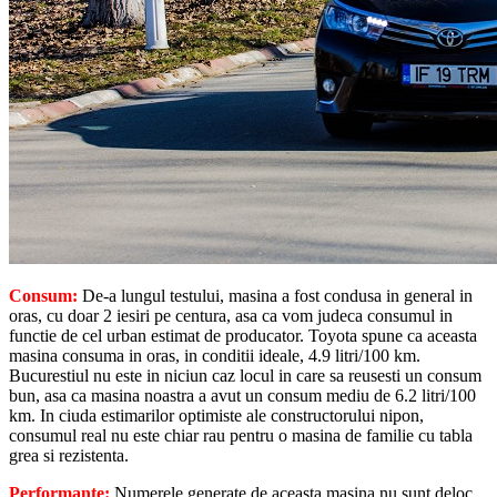
Consum:
De-a lungul testului, masina a fost condusa in general in
oras, cu doar 2 iesiri pe centura, asa ca vom judeca consumul in
functie de cel urban estimat de producator. Toyota spune ca aceasta
masina consuma in oras, in conditii ideale, 4.9 litri/100 km.
Bucurestiul nu este in niciun caz locul in care sa reusesti un consum
bun, asa ca masina noastra a avut un consum mediu de 6.2 litri/100
km. In ciuda estimarilor optimiste ale constructorului nipon,
consumul real nu este chiar rau pentru o masina de familie cu tabla
grea si rezistenta.
Performante:
Numerele generate de aceasta masina nu sunt deloc