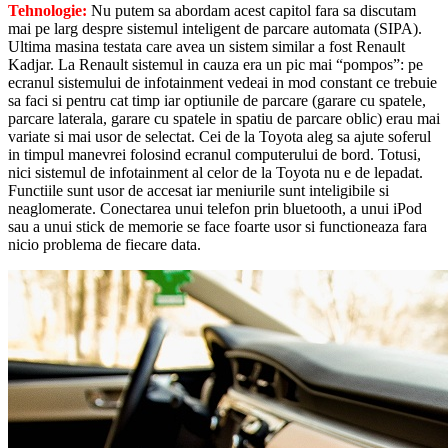
Tehnologie:
Nu putem sa abordam acest capitol fara sa discutam
mai pe larg despre sistemul inteligent de parcare automata (SIPA).
Ultima masina testata care avea un sistem similar a fost Renault
Kadjar. La Renault sistemul in cauza era un pic mai “pompos”: pe
ecranul sistemului de infotainment vedeai in mod constant ce trebuie
sa faci si pentru cat timp iar optiunile de parcare (garare cu spatele,
parcare laterala, garare cu spatele in spatiu de parcare oblic) erau mai
variate si mai usor de selectat. Cei de la Toyota aleg sa ajute soferul
in timpul manevrei folosind ecranul computerului de bord. Totusi,
nici sistemul de infotainment al celor de la Toyota nu e de lepadat.
Functiile sunt usor de accesat iar meniurile sunt inteligibile si
neaglomerate. Conectarea unui telefon prin bluetooth, a unui iPod
sau a unui stick de memorie se face foarte usor si functioneaza fara
nicio problema de fiecare data.