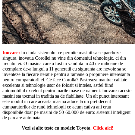
Inovare:
In ciuda sistemului ce permite masinii sa se parcheze
singura, inovatia Corollei nu vine din domeniul tehnologic, ci din
trecutul ei. O masina care a fost in vanduta in 40 de milioane de
exemplare de-a lungul a 11 generatii cu siguranta are nevoie sa se
inventeze la fiecare iteratie pentru a ramane o propunere interesanta
pentru cumparatorii ei. Ce face Corolla? Pastreaza mantra: calitate
excelenta si tehnologie usor de folosit si inteles, astfel fiind
automobilul excelent pentru marile mase de oameni. Inovarea acestei
masini sta tocmai in traditia sa de fiabilitate. Un alt punct interesant
este modul in care aceasta masina aduce la un pret decent
cumparatorilor de rand tehnologii ce acum cativa ani erau
disponibile doar pe masini de 50-60.000 de euro: sistemul inteligent
de parcare automata.
Vezi si alte teste cu modele Toyota.
Click aici
!