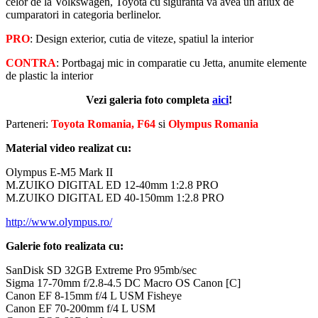
celor de la Volkswagen, Toyota cu siguranta va avea un aflux de
cumparatori in categoria berlinelor.
PRO
: Design exterior, cutia de viteze, spatiul la interior
CONTRA
: Portbagaj mic in comparatie cu Jetta, anumite elemente
de plastic la interior
Vezi galeria foto completa
aici
!
Parteneri:
Toyota Romania, F64
si
Olympus Romania
Material video realizat cu:
Olympus E-M5 Mark II
M.ZUIKO DIGITAL ED 12‑40mm 1:2.8 PRO
M.ZUIKO DIGITAL ED 40‑150mm 1:2.8 PRO
http://www.olympus.ro/
Galerie foto realizata cu:
SanDisk SD 32GB Extreme Pro 95mb/sec
Sigma 17-70mm f/2.8-4.5 DC Macro OS Canon [C]
Canon EF 8-15mm f/4 L USM Fisheye
Canon EF 70-200mm f/4 L USM