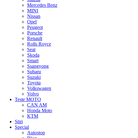
Mercedes Benz
MINI
Nissan
Opel
Peugeot
Porsche
Renault
Rolls Royce
Seat
Skoda
Smart
Ssangyong
Subaru
Suzuki
Toyota
Volkswagen
Volvo
Teste MOTO
CAN AM
Honda Moto
KTM
Stiri
Special
Autostop