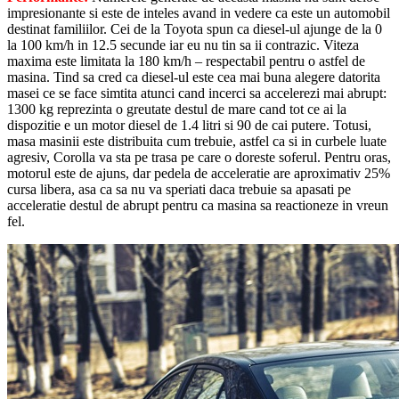
impresionante si este de inteles avand in vedere ca este un automobil
destinat familiilor. Cei de la Toyota spun ca diesel-ul ajunge de la 0
la 100 km/h in 12.5 secunde iar eu nu tin sa ii contrazic. Viteza
maxima este limitata la 180 km/h – respectabil pentru o astfel de
masina. Tind sa cred ca diesel-ul este cea mai buna alegere datorita
masei ce se face simtita atunci cand incerci sa accelerezi mai abrupt:
1300 kg reprezinta o greutate destul de mare cand tot ce ai la
dispozitie e un motor diesel de 1.4 litri si 90 de cai putere. Totusi,
masa masinii este distribuita cum trebuie, astfel ca si in curbele luate
agresiv, Corolla va sta pe trasa pe care o doreste soferul. Pentru oras,
motorul este de ajuns, dar pedela de acceleratie are aproximativ 25%
cursa libera, asa ca sa nu va speriati daca trebuie sa apasati pe
acceleratie destul de abrupt pentru ca masina sa reactioneze in vreun
fel.