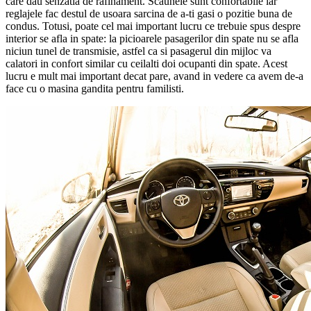
care dau senzatia de rafinament. Scaunele sunt confortabile iar
reglajele fac destul de usoara sarcina de a-ti gasi o pozitie buna de
condus. Totusi, poate cel mai important lucru ce trebuie spus despre
interior se afla in spate: la picioarele pasagerilor din spate nu se afla
niciun tunel de transmisie, astfel ca si pasagerul din mijloc va
calatori in confort similar cu ceilalti doi ocupanti din spate. Acest
lucru e mult mai important decat pare, avand in vedere ca avem de-a
face cu o masina gandita pentru familisti.