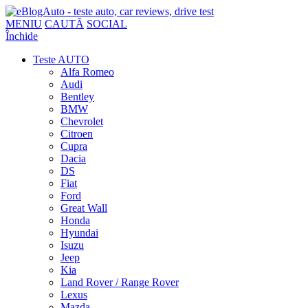
MENIU
CAUTĂ
SOCIAL
Închide
Teste AUTO
Alfa Romeo
Audi
Bentley
BMW
Chevrolet
Citroen
Cupra
Dacia
DS
Fiat
Ford
Great Wall
Honda
Hyundai
Isuzu
Jeep
Kia
Land Rover / Range Rover
Lexus
Mazda