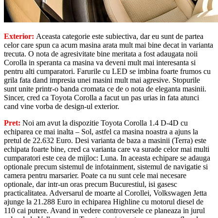
Exterior:
Aceasta categorie este subiectiva, dar eu sunt de partea
celor care spun ca acum masina arata mult mai bine decat in varianta
trecuta. O nota de agresivitate bine meritata a fost adaugata noii
Corolla in speranta ca masina va deveni mult mai interesanta si
pentru alti cumparatori. Farurile cu LED se imbina foarte frumos cu
grila fata dand impresia unei masini mult mai agresive. Stopurile
sunt unite printr-o banda cromata ce de o nota de eleganta masinii.
Sincer, cred ca Toyota Corolla a facut un pas urias in fata atunci
cand vine vorba de design-ul exterior.
Pret:
Noi am avut la dispozitie Toyota Corolla 1.4 D-4D cu
echiparea ce mai inalta – Sol, astfel ca masina noastra a ajuns la
pretul de 22.632 Euro. Desi varianta de baza a masinii (Terra) este
echipata foarte bine, cred ca varianta care va surade celor mai multi
cumparatori este cea de mijloc: Luna. In aceasta echipare se adauga
optionale precum sistemul de infotainment, sistemul de navigatie si
camera pentru marsarier. Poate ca nu sunt cele mai necesare
optionale, dar intr-un oras precum Bucurestiul, isi gasesc
practicalitatea. Adversarul de moarte al Corollei, Volkswagen Jetta
ajunge la 21.288 Euro in echiparea Highline cu motorul diesel de
110 cai putere. Avand in vedere controversele ce planeaza in jurul