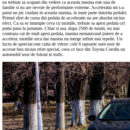
nu trebuie sa scapam din vedere ca aceasta masina este una de
familie si nu are nevoie de performante extreme. Acceleratia mi s-a
parut un pic ciudata in aceasta masina, in mare parte datorita pedalei.
Primul sfert de cursa din pedala de acceleratie nu are absolut niciun
efect. Ca sa se intample ceva cu turatiile, trebuie sa apesi pedala cel
putin pana la jumatate. Chiar si asa, dupa 2500 de turatii, nu mai
conteaza cat de mult apesi pedala, masina nemaiavand putere de a
accelera; turatiile urca dar masina nu merge infinit mai repede. Un
lucru de apreciat este cutia de viteze: cele 6 rapoarte sunt usor de
accesat fara niciun efort special, ceea ce face din Toyota Corolla un
automobil usor de folosit in trafic.