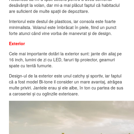
desăvârșit la volan, dar mi-a mai plăcut faptul că habitaclul
are suficient de multe spații de depozitare.
Interiorul este destul de plasticos, iar consola este foarte
minimalista. Volanul este îmbrăcat în piele, fiind un punct
forte atunci când vine vorba de manevrat și de design.
Exterior
Cele mai importante dotări la exterior sunt: jante din aliaj pe
16 inch, lumini de zi cu LED, faruri tip proiector, geamuri
spate cu tentă fumurie.
Design-ul de la exterior este unul catchy și sportiv, iar faptul
că a fost model Bi-tone il consider un mare avantaj, atrăgea
multe priviri. Jantele erau și ele albe, în ton cu partea de sus
a caroseriei și cu oglinzile exterioare.