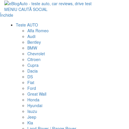
MENIU
CAUTĂ
SOCIAL
Închide
Teste AUTO
Alfa Romeo
Audi
Bentley
BMW
Chevrolet
Citroen
Cupra
Dacia
DS
Fiat
Ford
Great Wall
Honda
Hyundai
Isuzu
Jeep
Kia
Land Rover / Range Rover