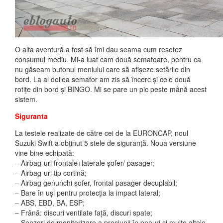
O alta aventură a fost să îmi dau seama cum resetez
consumul mediu. Mi-a luat cam două semafoare, pentru ca
nu găseam butonul meniului care să afișeze setările din
bord. La al doilea semafor am zis să încerc și cele două
rotițe din bord și BINGO. Mi se pare un pic peste mână acest
sistem.
Siguranta
La testele realizate de către cei de la EURONCAP, noul
Suzuki Swift a obţinut 5 stele de siguranţă. Noua versiune
vine bine echipată:
– Airbag-uri frontale+laterale șofer/ pasager;
– Airbag-uri tip cortină;
– Airbag genunchi șofer, frontal pasager decuplabil;
– Bare în uși pentru protecția la impact lateral;
– ABS, EBD, BA, ESP;
– Frână: discuri ventilate față, discuri spate;
– Senzori de monitorizare a presiunii în pneuri și multe altele.