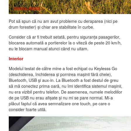
Pot să spun că nu am avut probleme cu deraparea (nici pe
drum forestier) și chiar are stabilitate în curbe.
Consider că ar fi trebuit setată, pentru siguranța pasagerilor,
blocarea automată a portierelor la o viteză de peste 20 km/h,
eu le blocam manual atunci când nu uitam.
Interior
Modelul testat de către mine a fost echipat cu Keylesss Go
(deschiderea, închiderea și pornirea mașinii fără cheie),
Bluetooth, USB şi aux-in. La Bluetooth a fost destul de greu
să mă conectez prima oară, nu îmi identifica sistemul mașinii,
nu era vizibil pentru telefon. De asemenea, numele melodiilor
de pe USB nu erau afișate și nu mi se pare normal. Mi-a
plăcut faptul că avea semnalizare one touch, pe care o
consider foarte utilă.