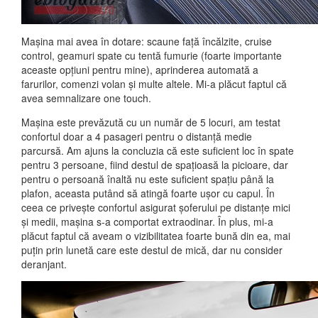
Mașina mai avea în dotare: scaune față încălzite, cruise
control, geamuri spate cu tentă fumurie (foarte importante
aceaste opțiuni pentru mine), aprinderea automată a
farurilor, comenzi volan și multe altele. Mi-a plăcut faptul că
avea semnalizare one touch.
Mașina este prevăzută cu un număr de 5 locuri, am testat
confortul doar a 4 pasageri pentru o distanță medie
parcursă. Am ajuns la concluzia că este suficient loc în spate
pentru 3 persoane, fiind destul de spațioasă la picioare, dar
pentru o persoană înaltă nu este suficient spațiu până la
plafon, aceasta putând să atingă foarte ușor cu capul. În
ceea ce privește confortul asigurat șoferului pe distanțe mici
și medii, mașina s-a comportat extraodinar. În plus, mi-a
plăcut faptul că aveam o vizibilitatea foarte bună din ea, mai
puțin prin lunetă care este destul de mică, dar nu consider
deranjant.