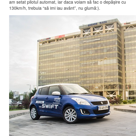
am setat pilotul automat, iar daca voiam să fac o depășire cu
130km/h, trebuia “să imi iau avânt”, nu glumă:).