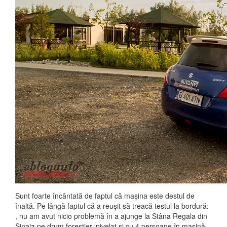
Sunt foarte încântată de faptul că mașina este destul de
înaltă. Pe lângă faptul că a reușit să treacă testul la bordură:
, nu am avut nicio problemă în a ajunge la Stâna Regala din
Sinaia pe drum forestier, nivelat și cu 4 persoane în mașină.