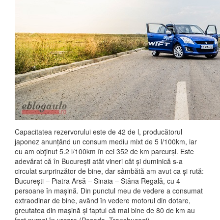
Capacitatea rezervorului este de 42 de l, producătorul
japonez anunțând un consum mediu mixt de 5 l/100km, iar
eu am obţinut 5.2 l/100km în cei 352 de km parcurși. Este
adevărat că în București atât vineri cât și duminică s-a
circulat surprinzător de bine, dar sâmbătă am avut ca și rută:
București – Piatra Arsă – Sinaia – Stâna Regală, cu 4
persoane în mașină. Din punctul meu de vedere a consumat
extraodinar de bine, având în vedere motorul din dotare,
greutatea din mașină și faptul că mai bine de 80 de km au