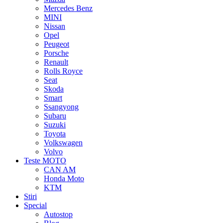
Mercedes Benz
MINI
Nissan
Opel
Peugeot
Porsche
Renault
Rolls Royce
Seat
Skoda
Smart
Ssangyong
Subaru
Suzuki
Toyota
Volkswagen
Volvo
Teste MOTO
CAN AM
Honda Moto
KTM
Stiri
Special
Autostop