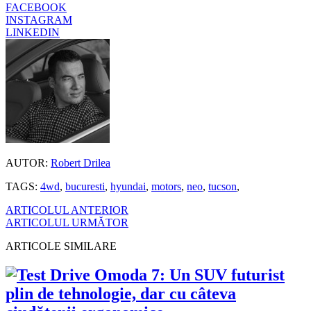
FACEBOOK
INSTAGRAM
LINKEDIN
AUTOR:
Robert Drilea
TAGS:
4wd
,
bucuresti
,
hyundai
,
motors
,
neo
,
tucson
,
ARTICOLUL ANTERIOR
ARTICOLUL URMĂTOR
ARTICOLE SIMILARE