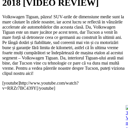
2018 [VIDEO REVIEW]
Volkswagen Tiguan, păzea! SUV-urile de dimensiune medie sunt la
mare căutare în zilele noastre, iar acest lucru se reflectă in vânzările
accelerate ale automobilelor din aceasta clasă. Da, Volkswagen
Tiguan este un mare jucător pe acest teren, dar Tucson a venit în
mare forță să detroneze ceea ce germanii au construit în ultimii ani.
Pe lângă dotări și fiabilitate, sud coreenii mai vin și cu motorizări
bune și garanție fără limita de kilometri, astfel că în ultima vreme
foarte mulți cumpărători se îndepărtează de mașina etalon al acestui
segment – Volkswagen Tiguan. Da, interiorul Tiguan-ului arată mai
bine, dar Tucson vine cu tehnologie ce pare că va dura mai multă
vreme. Pentru a vedea părerile noastre despre Tucson, puteți viziona
clipul nostru aici!
[youtube]http://www.youtube.com/watch?
v=RRZr7BC439Y[/youtube]