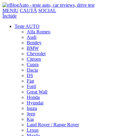
MENIU
CAUTĂ
SOCIAL
Închide
Teste AUTO
Alfa Romeo
Audi
Bentley
BMW
Chevrolet
Citroen
Cupra
Dacia
DS
Fiat
Ford
Great Wall
Honda
Hyundai
Isuzu
Jeep
Kia
Land Rover / Range Rover
Lexus
Mazda