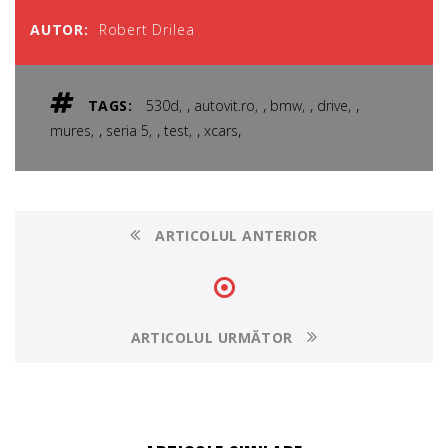
AUTOR:
Robert Drilea
,
,
,
,
TAGS:
530d
autovit.ro
bmw
drive
,
,
,
,
mures
seria 5
test
xcars
ARTICOLUL ANTERIOR
ARTICOLUL URMĂTOR