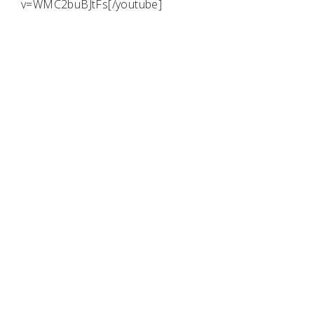
v=WMC2buBJtFs[/youtube]