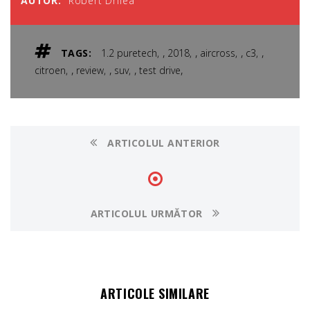
AUTOR:
Robert Drilea
,
,
,
,
TAGS:
1.2 puretech
2018
aircross
c3
,
,
,
,
citroen
review
suv
test drive
ARTICOLUL ANTERIOR
ARTICOLUL URMĂTOR
ARTICOLE SIMILARE