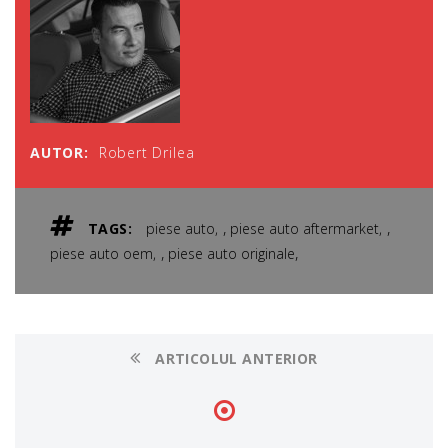
AUTOR:
Robert Drilea
,
,
TAGS:
piese auto
piese auto aftermarket
,
,
piese auto oem
piese auto originale
ARTICOLUL ANTERIOR