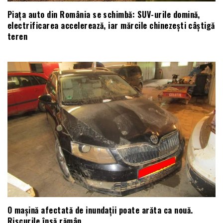
Piața auto din România se schimbă: SUV-urile domină,
electrificarea accelerează, iar mărcile chinezești câștigă
teren
O mașină afectată de inundații poate arăta ca nouă.
Riscurile însă rămân.