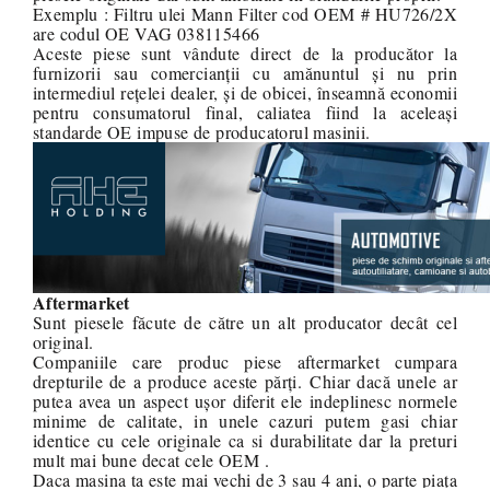
Exemplu : Filtru ulei Mann Filter cod OEM # HU726/2X
are codul OE VAG 038115466
Aceste piese sunt vândute direct de la producător la
furnizorii sau comercianții cu amănuntul și nu prin
intermediul rețelei dealer, și de obicei, înseamnă economii
pentru consumatorul final, caliatea fiind la aceleași
standarde OE impuse de producatorul masinii.
Aftermarket
Sunt piesele făcute de către un alt producator decât cel
original.
Companiile care produc piese aftermarket cumpara
drepturile de a produce aceste părți. Chiar dacă unele ar
putea avea un aspect ușor diferit ele indeplinesc normele
minime de calitate, in unele cazuri putem gasi chiar
identice cu cele originale ca si durabilitate dar la preturi
mult mai bune decat cele OEM .
Daca masina ta este mai vechi de 3 sau 4 ani, o parte piața