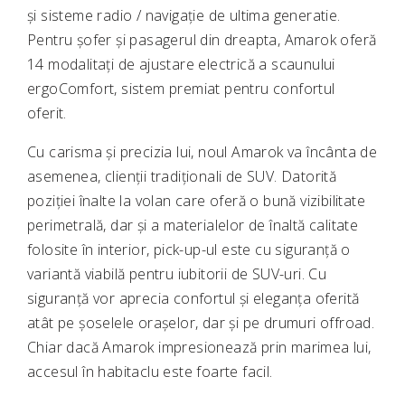
și sisteme radio / navigație de ultima generatie.
Pentru șofer și pasagerul din dreapta, Amarok oferă
14 modalitați de ajustare electrică a scaunului
ergoComfort, sistem premiat pentru confortul
oferit.
Cu carisma și precizia lui, noul Amarok va încânta de
asemenea, clienții tradiționali de SUV. Datorită
poziției înalte la volan care oferă o bună vizibilitate
perimetrală, dar și a materialelor de înaltă calitate
folosite în interior, pick-up-ul este cu siguranță o
variantă viabilă pentru iubitorii de SUV-uri. Cu
siguranță vor aprecia confortul și eleganța oferită
atât pe șoselele orașelor, dar și pe drumuri offroad.
Chiar dacă Amarok impresionează prin marimea lui,
accesul în habitaclu este foarte facil.