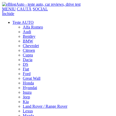
MENIU
CAUTĂ
SOCIAL
Închide
Teste AUTO
Alfa Romeo
Audi
Bentley
BMW
Chevrolet
Citroen
Cupra
Dacia
DS
Fiat
Ford
Great Wall
Honda
Hyundai
Isuzu
Jeep
Kia
Land Rover / Range Rover
Lexus
Mazda