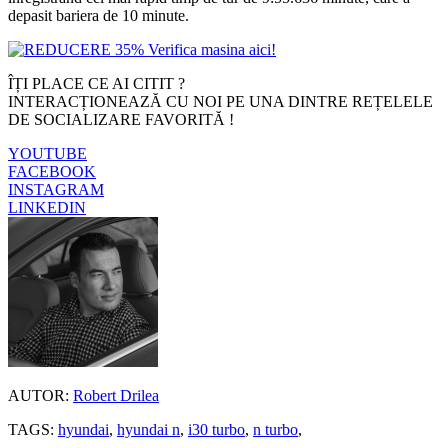
depasit bariera de 10 minute.
ÎȚI PLACE CE AI CITIT ?
INTERACȚIONEAZĂ CU NOI PE UNA DINTRE REȚELELE
DE SOCIALIZARE FAVORITĂ !
YOUTUBE
FACEBOOK
INSTAGRAM
LINKEDIN
AUTOR:
Robert Drilea
TAGS:
hyundai
,
hyundai n
,
i30 turbo
,
n turbo
,