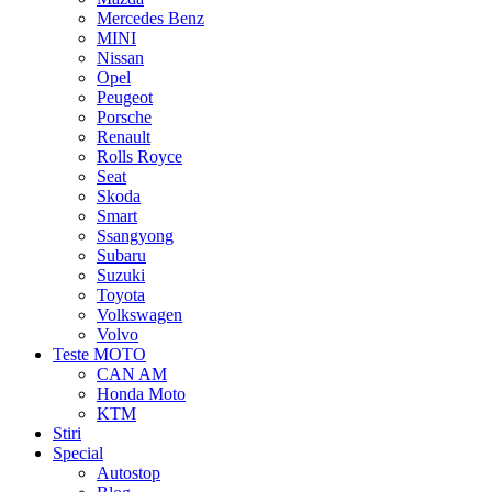
Mercedes Benz
MINI
Nissan
Opel
Peugeot
Porsche
Renault
Rolls Royce
Seat
Skoda
Smart
Ssangyong
Subaru
Suzuki
Toyota
Volkswagen
Volvo
Teste MOTO
CAN AM
Honda Moto
KTM
Stiri
Special
Autostop