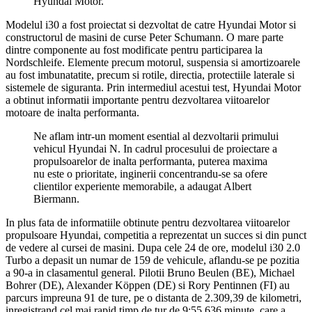
Hyundai Motor.
Modelul i30 a fost proiectat si dezvoltat de catre Hyundai Motor si
constructorul de masini de curse Peter Schumann. O mare parte
dintre componente au fost modificate pentru participarea la
Nordschleife. Elemente precum motorul, suspensia si amortizoarele
au fost imbunatatite, precum si rotile, directia, protectiile laterale si
sistemele de siguranta. Prin intermediul acestui test, Hyundai Motor
a obtinut informatii importante pentru dezvoltarea viitoarelor
motoare de inalta performanta.
Ne aflam intr-un moment esential al dezvoltarii primului
vehicul Hyundai N. In cadrul procesului de proiectare a
propulsoarelor de inalta performanta, puterea maxima
nu este o prioritate, inginerii concentrandu-se sa ofere
clientilor experiente memorabile, a adaugat Albert
Biermann.
In plus fata de informatiile obtinute pentru dezvoltarea viitoarelor
propulsoare Hyundai, competitia a reprezentat un succes si din punct
de vedere al cursei de masini. Dupa cele 24 de ore, modelul i30 2.0
Turbo a depasit un numar de 159 de vehicule, aflandu-se pe pozitia
a 90-a in clasamentul general. Pilotii Bruno Beulen (BE), Michael
Bohrer (DE), Alexander Köppen (DE) si Rory Pentinnen (FI) au
parcurs impreuna 91 de ture, pe o distanta de 2.309,39 de kilometri,
inregistrand cel mai rapid timp de tur de 9:55.636 minute, care a