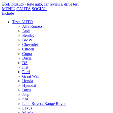
MENIU
CAUTĂ
SOCIAL
Închide
Teste AUTO
Alfa Romeo
Audi
Bentley
BMW
Chevrolet
Citroen
Cupra
Dacia
DS
Fiat
Ford
Great Wall
Honda
Hyundai
Isuzu
Jeep
Kia
Land Rover / Range Rover
Lexus
Mazda