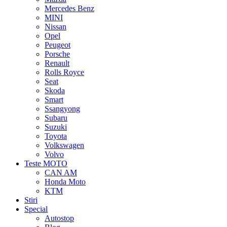
Mercedes Benz
MINI
Nissan
Opel
Peugeot
Porsche
Renault
Rolls Royce
Seat
Skoda
Smart
Ssangyong
Subaru
Suzuki
Toyota
Volkswagen
Volvo
Teste MOTO
CAN AM
Honda Moto
KTM
Stiri
Special
Autostop