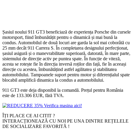
Șasiul noului 911 GT3 beneficiază de experiența Porsche din cursele
motorsport, fiind îmbunătățit pentru o dinamică și mai bună la
condus. Automobilul de două locuri are garda la sol mai coborâtă cu
25 mm decât 911 Carrera S. În completarea designului perfecționat,
șasiul asigură și o manevrabilitate superioară, datorată, în mare parte,
sistemului de direcție activ pe puntea spate. În funcție de viteză,
acesta se rotește fie în direcția inversă roților din față, fie în aceeași
direcție cu acestea, îmbunătățind astfel agilitatea și stabilitatea
automobilului. Tampoanele suport pentru motor și diferențialul spate
blocabil amplifică dinamica la condus a automobilului.
911 GT3 este deja disponibil la comandă. Prețul pentru România
este de 133.306 EUR, fără TVA.
ÎȚI PLACE CE AI CITIT ?
INTERACȚIONEAZĂ CU NOI PE UNA DINTRE REȚELELE
DE SOCIALIZARE FAVORITĂ !