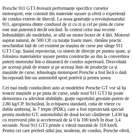
Porsche 911 GT3 livrează performanțe specifice curselor
motorsport, este constuit din materiale ușoare și oferă o experiență
de condus extrem de directă. La noua generație a revoluționarului
911, apropierea dintre condusul de zi cu zi și cel pe pista de curse
este mai puternică decât oricând. În centrul celor mai recente
îmbunătățiri ale modelului, se află un motor boxer de 4 litri. Motorul
aspirat natural, de 500 CP, cu turație foarte mare, rămâne practic
neschimbat față de cel existent pe mașina de curse pur sânge 911
GT3 Cup. Șasiul reproiectat, cu sistem de direcție pe puntea spate, și
folosirea materialelor ușoare pentru construcție au dus la convertirea
puterii motorului într-o dinamică de condus superioară. Dezvoltată
pe aceeași pistă de testare și pe aceeași linie de producție ca și
mașinile de curse, tehnologia motorsport Porsche a fost încă o dată
încorporată într-un automobil sport potrivit și pentru șosea.
Cei mai mulți conducători auto ai modelelor Porsche GT vor să își
testeze mașinile și pe pista de curse, unde noul 911 GT3 își poate
demonstra cu adevărat abilitățile, grație raportului greutate-putere de
2,86 kg/CP. Incluzând, în echiparea standard, cutia de viteze cu
dublu ambreiaj, în 7 trepte (PDK), care a fost reproiectată special
pentru modelul GT, automobilul de două locuri cântărește 1,430 kg
cu rezervorul plin și accelerează de la 0 la 100 km/h în doar 3,4
secunde. Noul 911 GT3 prinde o viteză maximă de 318 km/h.
Pentru cei care preferă stilul pur, nealterat, de condus, Porsche oferă,