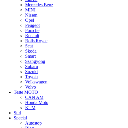
Mercedes Benz
MINI
Nissan
Opel
Peugeot
Porsche
Renault
Rolls Royce
Seat
Skoda
Smart
Ssangyong
Subaru
Suzuki
Toyota
Volkswagen
Volvo
Teste MOTO
CAN AM
Honda Moto
KTM
Stiri
Special
Autostop