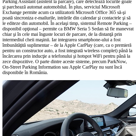
Parking Assistant (asistent la parcare), care detectează locurile goale
şi parchează automat automobilul. În plus, serviciul Microsoft
Exchange permite acum ca utilizatorii Microsoft Office 365 să-şi
poată sincroniza e-mailurile, intrările din calendar şi contactele şi să
le editeze din automobil. În acelaşi timp, sistemul Remote Parking –
disponibil opţional – permite ca BMW Seria 5 Sedan să fie manevrat
chiar şi în cele mai înguste locuri de parcare, de la distanţă prin
intermediul cheii maşinii. Iar integrarea smartphone-ului a fost
îmbunătăţită suplimentar – de la Apple CarPlay (care, ca o premieră
pentru un constructor auto, a fost integrată wireless complet) până la
încărcarea prin inducţie a telefonului şi hotspot WiFi pentru până la
zece dispozitive. O parte dintre aceste sisteme, precum ParkNow,
On-Street Parking Information sau Apple CarPlay nu sunt încă
disponibile în România.