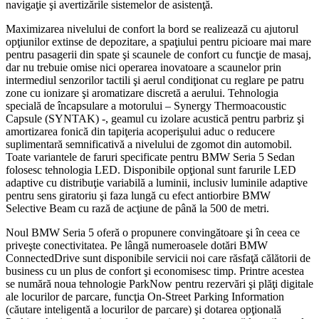
navigaţie şi avertizările sistemelor de asistenţă.
Maximizarea nivelului de confort la bord se realizează cu ajutorul
opţiunilor extinse de depozitare, a spaţiului pentru picioare mai mare
pentru pasagerii din spate şi scaunele de confort cu funcţie de masaj,
dar nu trebuie omise nici operarea inovatoare a scaunelor prin
intermediul senzorilor tactili şi aerul condiţionat cu reglare pe patru
zone cu ionizare şi aromatizare discretă a aerului. Tehnologia
specială de încapsulare a motorului – Synergy Thermoacoustic
Capsule (SYNTAK) -, geamul cu izolare acustică pentru parbriz şi
amortizarea fonică din tapiţeria acoperişului aduc o reducere
suplimentară semnificativă a nivelului de zgomot din automobil.
Toate variantele de faruri specificate pentru BMW Seria 5 Sedan
folosesc tehnologia LED. Disponibile opţional sunt farurile LED
adaptive cu distribuţie variabilă a luminii, inclusiv luminile adaptive
pentru sens giratoriu şi faza lungă cu efect antiorbire BMW
Selective Beam cu rază de acţiune de până la 500 de metri.
Noul BMW Seria 5 oferă o propunere convingătoare şi în ceea ce
priveşte conectivitatea. Pe lângă numeroasele dotări BMW
ConnectedDrive sunt disponibile servicii noi care răsfaţă călătorii de
business cu un plus de confort şi economisesc timp. Printre acestea
se numără noua tehnologie ParkNow pentru rezervări şi plăţi digitale
ale locurilor de parcare, funcţia On-Street Parking Information
(căutare inteligentă a locurilor de parcare) şi dotarea opţională