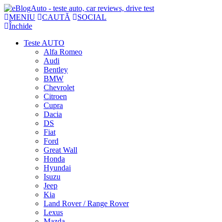
MENIU
CAUTĂ
SOCIAL
Închide
Teste AUTO
Alfa Romeo
Audi
Bentley
BMW
Chevrolet
Citroen
Cupra
Dacia
DS
Fiat
Ford
Great Wall
Honda
Hyundai
Isuzu
Jeep
Kia
Land Rover / Range Rover
Lexus
Mazda