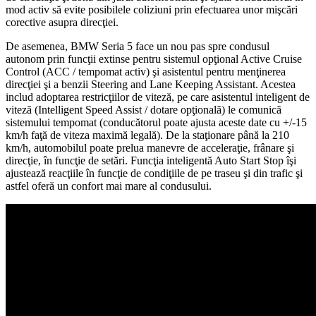
mod activ să evite posibilele coliziuni prin efectuarea unor mişcări
corective asupra direcţiei.
De asemenea, BMW Seria 5 face un nou pas spre condusul
autonom prin funcţii extinse pentru sistemul opţional Active Cruise
Control (ACC / tempomat activ) şi asistentul pentru menţinerea
direcţiei şi a benzii Steering and Lane Keeping Assistant. Acestea
includ adoptarea restricţiilor de viteză, pe care asistentul inteligent de
viteză (Intelligent Speed Assist / dotare opţională) le comunică
sistemului tempomat (conducătorul poate ajusta aceste date cu +/-15
km/h faţă de viteza maximă legală). De la staţionare până la 210
km/h, automobilul poate prelua manevre de acceleraţie, frânare şi
direcţie, în funcţie de setări. Funcţia inteligentă Auto Start Stop îşi
ajustează reacţiile în funcţie de condiţiile de pe traseu şi din trafic şi
astfel oferă un confort mai mare al condusului.