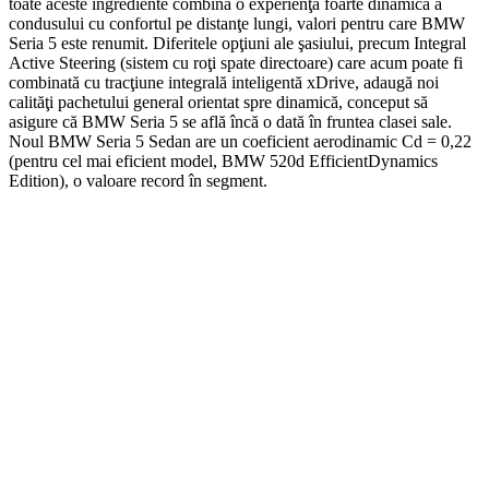
toate aceste ingrediente combină o experienţă foarte dinamică a
condusului cu confortul pe distanţe lungi, valori pentru care BMW
Seria 5 este renumit. Diferitele opţiuni ale şasiului, precum Integral
Active Steering (sistem cu roţi spate directoare) care acum poate fi
combinată cu tracţiune integrală inteligentă xDrive, adaugă noi
calităţi pachetului general orientat spre dinamică, conceput să
asigure că BMW Seria 5 se află încă o dată în fruntea clasei sale.
Noul BMW Seria 5 Sedan are un coeficient aerodinamic Cd = 0,22
(pentru cel mai eficient model, BMW 520d EfficientDynamics
Edition), o valoare record în segment.