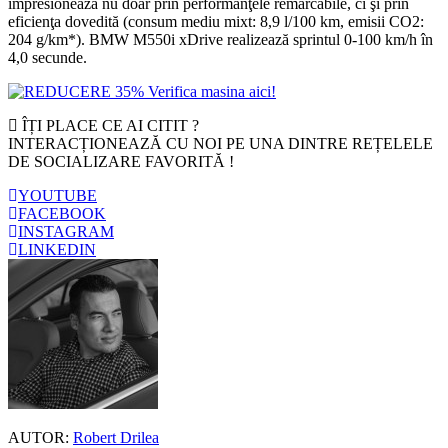
impresionează nu doar prin performanţele remarcabile, ci şi prin
eficienţa dovedită (consum mediu mixt: 8,9 l/100 km, emisii CO2:
204 g/km*). BMW M550i xDrive realizează sprintul 0-100 km/h în
4,0 secunde.
ÎȚI PLACE CE AI CITIT ?
INTERACȚIONEAZĂ CU NOI PE UNA DINTRE REȚELELE
DE SOCIALIZARE FAVORITĂ !
YOUTUBE
FACEBOOK
INSTAGRAM
LINKEDIN
AUTOR:
Robert Drilea