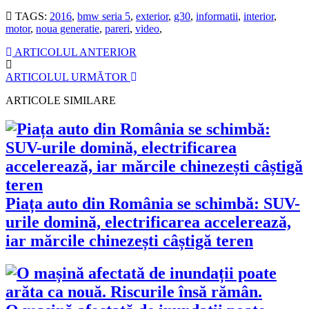
TAGS:
2016
,
bmw seria 5
,
exterior
,
g30
,
informatii
,
interior
,
motor
,
noua generatie
,
pareri
,
video
,
ARTICOLUL ANTERIOR
ARTICOLUL URMĂTOR
ARTICOLE SIMILARE
Piața auto din România se schimbă: SUV-
urile domină, electrificarea accelerează,
iar mărcile chinezești câștigă teren