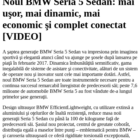
Noul BMW Seria 5 Sedan: mai
uşor, mai dinamic, mai
economic şi complet conectat
[VIDEO]
A şaptea generaţie BMW Seria 5 Sedan va impresiona prin imaginea
sportivă şi elegantă atunci când va ajunge pe şosele după lansarea pe
piaţă în februarie 2017. Dinamica îmbunătăţită semnificativ, gama
inegalabilă de sisteme de asistare şi conectivitate, alături de un sistem
de operare nou şi inovator sunt cele mai importante dotări. Astfel,
noul BMW Seria 5 Sedan are toate instrumentele necesare pentru a
continua succesul remarcabil înregistrat de predecesorii săi; peste 7,6
milioane de automobile BMW Seria 5 au fost vândute de-a lungul
primelor şase generaţii.
Design ultrauşor BMW EfficientLightweight, cu utilizare extinsă a
aluminiului şi oţelurilor de înaltă rezistenţă, reduce masa noii
generaţii Seria 5 Sedan cu până la 100 de kilograme faţă de
predecesorii săi. Şasiul nou proiectat, centrul de greutate coborât,
distribuţia egală a maselor între punţi – emblematică pentru BMW –
şi caroseria ultrauşoară ce oferă rigiditate torsională excepţională,