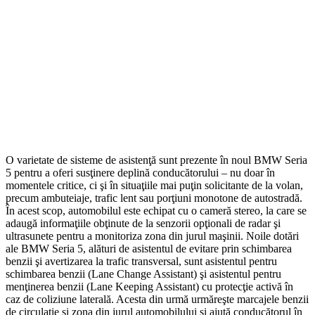
O varietate de sisteme de asistenţă sunt prezente în noul BMW Seria
5 pentru a oferi susţinere deplină conducătorului – nu doar în
momentele critice, ci şi în situaţiile mai puţin solicitante de la volan,
precum ambuteiaje, trafic lent sau porţiuni monotone de autostradă.
În acest scop, automobilul este echipat cu o cameră stereo, la care se
adaugă informaţiile obţinute de la senzorii opţionali de radar şi
ultrasunete pentru a monitoriza zona din jurul maşinii. Noile dotări
ale BMW Seria 5, alături de asistentul de evitare prin schimbarea
benzii şi avertizarea la trafic transversal, sunt asistentul pentru
schimbarea benzii (Lane Change Assistant) şi asistentul pentru
menţinerea benzii (Lane Keeping Assistant) cu protecţie activă în
caz de coliziune laterală. Acesta din urmă urmăreşte marcajele benzii
de circulaţie şi zona din jurul automobilului şi ajută conducătorul în