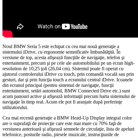
Noul BMW Seria 5 este echipat cu cea mai nouă generaţie a
sistemului iDrive, cu ergonomie semnificativ îmbunătăţită. În
versiune de top, acesta afişează funcţiile de navigaţie, telefon şi
entertainment, precum şi pe cele ale automobilului pe un ecran high-
resolution de 10,25 ţoli (26,04 cm). Sistemul poate fi operat cu
ajutorul controlerului iDrive cu touch, prin comandă vocală sau prin
gesturi, dar şi prin funcţia touch a ecranului central iDrive. Icoanele
din ecranul principal (pentru sistemul de navigaţie, funcţii
entertainment, setări automobil, BMW Connected Drive etc.) sunt
acum panouri active şi afişează informaţii precum harta sistemului de
navigaţie în timp real. Acum ele pot fi aranjate după preferinţe
utilizatorului.
Cea mai recentă generaţie a BMW Head-Up Display integral color
are o suprafaţă de proiecţie care este mai mare cu 70% faţă de
versiunea anterioară şi afişează semnele de circulaţie, lista de apeluri
telefonice, posturile radio, piesele muzicale, instrucţiunile de