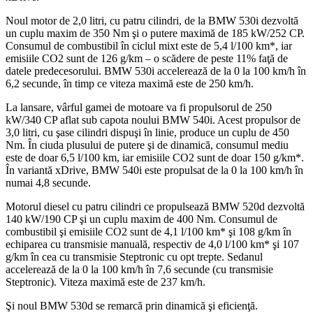
Noul motor de 2,0 litri, cu patru cilindri, de la BMW 530i dezvoltă
un cuplu maxim de 350 Nm şi o putere maximă de 185 kW/252 CP.
Consumul de combustibil în ciclul mixt este de 5,4 l/100 km*, iar
emisiile CO2 sunt de 126 g/km – o scădere de peste 11% faţă de
datele predecesorului. BMW 530i accelerează de la 0 la 100 km/h în
6,2 secunde, în timp ce viteza maximă este de 250 km/h.
La lansare, vârful gamei de motoare va fi propulsorul de 250
kW/340 CP aflat sub capota noului BMW 540i. Acest propulsor de
3,0 litri, cu şase cilindri dispuşi în linie, produce un cuplu de 450
Nm. În ciuda plusului de putere şi de dinamică, consumul mediu
este de doar 6,5 l/100 km, iar emisiile CO2 sunt de doar 150 g/km*.
În variantă xDrive, BMW 540i este propulsat de la 0 la 100 km/h în
numai 4,8 secunde.
Motorul diesel cu patru cilindri ce propulsează BMW 520d dezvoltă
140 kW/190 CP şi un cuplu maxim de 400 Nm. Consumul de
combustibil şi emisiile CO2 sunt de 4,1 l/100 km* şi 108 g/km în
echiparea cu transmisie manuală, respectiv de 4,0 l/100 km* şi 107
g/km în cea cu transmisie Steptronic cu opt trepte. Sedanul
accelerează de la 0 la 100 km/h în 7,6 secunde (cu transmisie
Steptronic). Viteza maximă este de 237 km/h.
Şi noul BMW 530d se remarcă prin dinamică şi eficienţă.