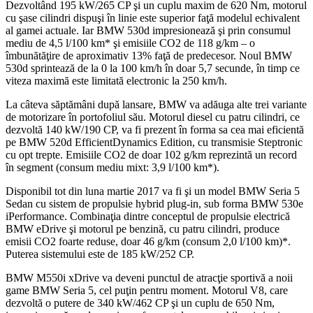
Dezvoltând 195 kW/265 CP şi un cuplu maxim de 620 Nm, motorul
cu şase cilindri dispuşi în linie este superior faţă modelul echivalent
al gamei actuale. Iar BMW 530d impresionează şi prin consumul
mediu de 4,5 l/100 km* şi emisiile CO2 de 118 g/km – o
îmbunătăţire de aproximativ 13% faţă de predecesor. Noul BMW
530d sprintează de la 0 la 100 km/h în doar 5,7 secunde, în timp ce
viteza maximă este limitată electronic la 250 km/h.
La câteva săptămâni după lansare, BMW va adăuga alte trei variante
de motorizare în portofoliul său. Motorul diesel cu patru cilindri, ce
dezvoltă 140 kW/190 CP, va fi prezent în forma sa cea mai eficientă
pe BMW 520d EfficientDynamics Edition, cu transmisie Steptronic
cu opt trepte. Emisiile CO2 de doar 102 g/km reprezintă un record
în segment (consum mediu mixt: 3,9 l/100 km*).
Disponibil tot din luna martie 2017 va fi şi un model BMW Seria 5
Sedan cu sistem de propulsie hybrid plug-in, sub forma BMW 530e
iPerformance. Combinaţia dintre conceptul de propulsie electrică
BMW eDrive şi motorul pe benzină, cu patru cilindri, produce
emisii CO2 foarte reduse, doar 46 g/km (consum 2,0 l/100 km)*.
Puterea sistemului este de 185 kW/252 CP.
BMW M550i xDrive va deveni punctul de atracţie sportivă a noii
game BMW Seria 5, cel puţin pentru moment. Motorul V8, care
dezvoltă o putere de 340 kW/462 CP şi un cuplu de 650 Nm,