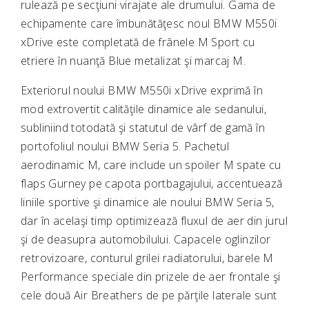
rulează pe secţiuni virajate ale drumului. Gama de
echipamente care îmbunătăţesc noul BMW M550i
xDrive este completată de frânele M Sport cu
etriere în nuanţă Blue metalizat şi marcaj M.
Exteriorul noului BMW M550i xDrive exprimă în
mod extrovertit calităţile dinamice ale sedanului,
subliniind totodată şi statutul de vârf de gamă în
portofoliul noului BMW Seria 5. Pachetul
aerodinamic M, care include un spoiler M spate cu
flaps Gurney pe capota portbagajului, accentuează
liniile sportive şi dinamice ale noului BMW Seria 5,
dar în acelaşi timp optimizează fluxul de aer din jurul
şi de deasupra automobilului. Capacele oglinzilor
retrovizoare, conturul grilei radiatorului, barele M
Performance speciale din prizele de aer frontale şi
cele două Air Breathers de pe părţile laterale sunt