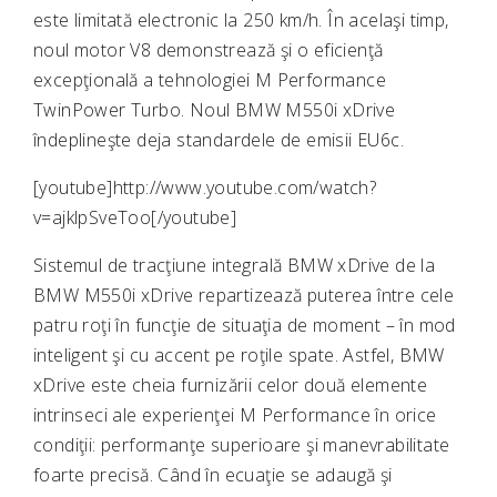
este limitată electronic la 250 km/h. În acelaşi timp,
noul motor V8 demonstrează şi o eficienţă
excepţională a tehnologiei M Performance
TwinPower Turbo. Noul BMW M550i xDrive
îndeplineşte deja standardele de emisii EU6c.
[youtube]http://www.youtube.com/watch?
v=ajklpSveToo[/youtube]
Sistemul de tracţiune integrală BMW xDrive de la
BMW M550i xDrive repartizează puterea între cele
patru roţi în funcţie de situaţia de moment – în mod
inteligent şi cu accent pe roţile spate. Astfel, BMW
xDrive este cheia furnizării celor două elemente
intrinseci ale experienţei M Performance în orice
condiţii: performanţe superioare şi manevrabilitate
foarte precisă. Când în ecuaţie se adaugă şi