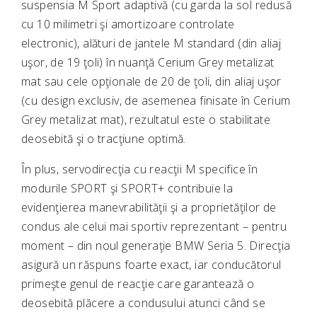
suspensia M Sport adaptivă (cu garda la sol redusă
cu 10 milimetri şi amortizoare controlate
electronic), alături de jantele M standard (din aliaj
uşor, de 19 ţoli) în nuanţă Cerium Grey metalizat
mat sau cele opţionale de 20 de ţoli, din aliaj uşor
(cu design exclusiv, de asemenea finisate în Cerium
Grey metalizat mat), rezultatul este o stabilitate
deosebită şi o tracţiune optimă.
În plus, servodirecţia cu reacţii M specifice în
modurile SPORT şi SPORT+ contribuie la
evidenţierea manevrabilităţii şi a proprietăţilor de
condus ale celui mai sportiv reprezentant – pentru
moment – din noul generaţie BMW Seria 5. Direcţia
asigură un răspuns foarte exact, iar conducătorul
primeşte genul de reacţie care garantează o
deosebită plăcere a condusului atunci când se