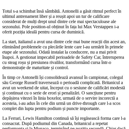
Totul s-a schimbat însă sâmbătă. Antonelli a găsit ritmul perfect în
ultimul antrenament liber și a reușit apoi un tur de calificare
considerat de mulți drept unul dintre cele mai spectaculoase ale
sezonului. Pole position-ul obținut în fața lui Max Verstappen i-a
oferit poziția ideală pentru cursa de duminică.
La start, italianul a avut una dintre cele mai bune reacții din acest an,
eliminând problemele cu plecările lente care l-au urmărit în primele
etape ale sezonului. Odată instalat la conducere, nu a mai privit
înapoi. A gestionat impecabil perioadele de Safety Car, întreruperea
cu steag roșu și presiunea rivalilor, transformând cursa într-o
demonstrație de maturitate și control.
În timp ce Antonelli își consolidează avansul în campionat, colegul
său George Russell traversează o perioadă complicată. Britanicul a
avut un weekend de uitat, început cu o sesiune de calificări modestă
și continuat cu o serie de erori și penalizări. O sancțiune pentru
depășirea vitezei în linia boxelor, urmată de o servire incorectă a
acesteia, i-au adus în cele din urmă un drive-through care l-a scos
complet din lupta pentru podium și puncte importante.
La Ferrari, Lewis Hamilton continuă să își regăsească forma care l-a
consacrat. După podiumul din Canada, britanicul a repetat
performanța și la Monaco, terminând pe poziția secundă. Chiar dacă