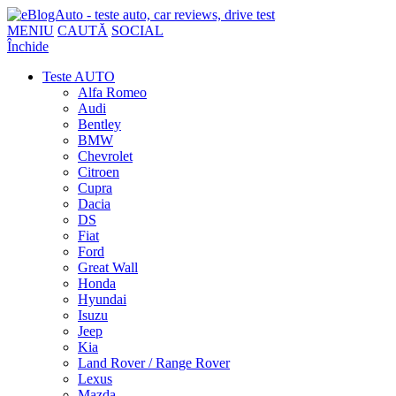
MENIU
CAUTĂ
SOCIAL
Închide
Teste AUTO
Alfa Romeo
Audi
Bentley
BMW
Chevrolet
Citroen
Cupra
Dacia
DS
Fiat
Ford
Great Wall
Honda
Hyundai
Isuzu
Jeep
Kia
Land Rover / Range Rover
Lexus
Mazda