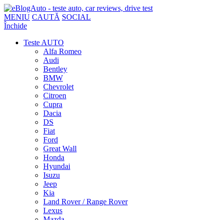
MENIU
CAUTĂ
SOCIAL
Închide
Teste AUTO
Alfa Romeo
Audi
Bentley
BMW
Chevrolet
Citroen
Cupra
Dacia
DS
Fiat
Ford
Great Wall
Honda
Hyundai
Isuzu
Jeep
Kia
Land Rover / Range Rover
Lexus
Mazda