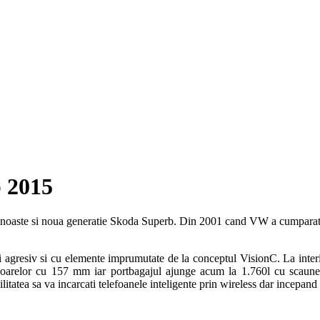
b 2015
cunoaste si noua generatie Skoda Superb. Din 2001 cand VW a cumparat 
agresiv si cu elemente imprumutate de la conceptul VisionC. La interior 
picioarelor cu 157 mm iar portbagajul ajunge acum la 1.760l cu scaun
itatea sa va incarcati telefoanele inteligente prin wireless dar incepand