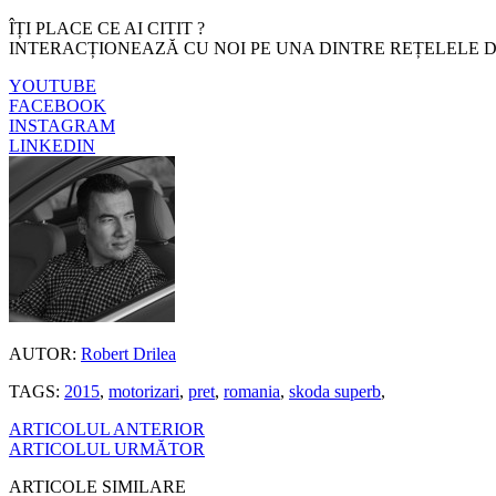
ÎȚI PLACE CE AI CITIT ?
INTERACȚIONEAZĂ CU NOI PE UNA DINTRE REȚELELE D
YOUTUBE
FACEBOOK
INSTAGRAM
LINKEDIN
AUTOR:
Robert Drilea
TAGS:
2015
,
motorizari
,
pret
,
romania
,
skoda superb
,
ARTICOLUL ANTERIOR
ARTICOLUL URMĂTOR
ARTICOLE SIMILARE