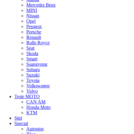
Mercedes Benz
MINI
Nissan
Opel
Peugeot
Porsche
Renault
Rolls Royce
Seat
Skoda
Smart
Ssangyong
Subaru
Suzuki
Toyota
Volkswagen
Volvo
Teste MOTO
CAN AM
Honda Moto
KTM
Stiri
Special
Autostop