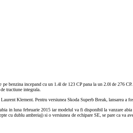
re pe benzina incepand cu un 1.4l de 123 CP pana la un 2.0l de 276 CP. P
de tractiune integrala.
, Laurent Klement. Pentru versiunea Skoda Superb Break, lansarea a fost
i abia in luna februarie 2015 iar modelul va fi disponibil la vanzare abia
e cu dublu ambreiaj) si o versiunea de echipare SE, se pare ca va ave