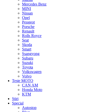
Mercedes Benz
MINI
Nissan
Opel
Peugeot
Porsche
Renault
Rolls Royce
Seat
Skoda
Smart
Ssangyong
Subaru
Suzuki
Toyota
Volkswagen
Volvo
Teste MOTO
CAN AM
Honda Moto
KTM
Stiri
Special
Autostop