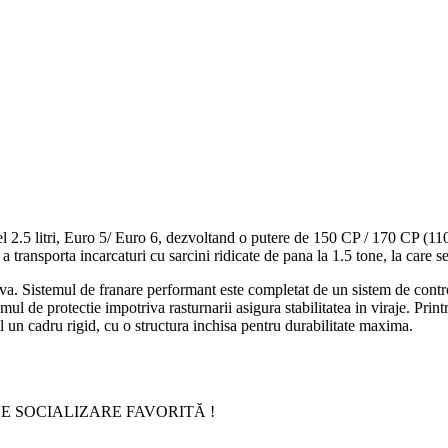
el 2.5 litri, Euro 5/ Euro 6, dezvoltand o putere de 150 CP / 170 CP 
 a transporta incarcaturi cu sarcini ridicate de pana la 1.5 tone, la care
va. Sistemul de franare performant este completat de un sistem de control
mul de protectie impotriva rasturnarii asigura stabilitatea in viraje. Pr
l un cadru rigid, cu o structura inchisa pentru durabilitate maxima.
E SOCIALIZARE FAVORITĂ !