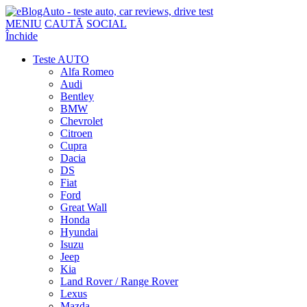
MENIU
CAUTĂ
SOCIAL
Închide
Teste AUTO
Alfa Romeo
Audi
Bentley
BMW
Chevrolet
Citroen
Cupra
Dacia
DS
Fiat
Ford
Great Wall
Honda
Hyundai
Isuzu
Jeep
Kia
Land Rover / Range Rover
Lexus
Mazda