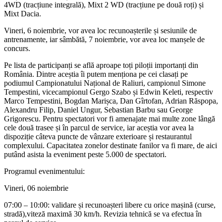
4WD (tracțiune integrală), Mixt 2 WD (tracțiune pe două roți) și
Mixt Dacia.
Vineri, 6 noiembrie, vor avea loc recunoașterile și sesiunile de
antrenamente, iar sâmbătă, 7 noiembrie, vor avea loc manșele de
concurs.
Pe lista de participanți se află aproape toți piloții importanți din
România. Dintre aceștia îi putem menționa pe cei clasați pe
podiumul Campionatului Național de Raliuri, campionul Simone
Tempestini, vicecampionul Gergo Szabo și Edwin Keleti, respectiv
Marco Tempestini, Bogdan Marișca, Dan Gîrtofan, Adrian Răspopa,
Alexandru Filip, Daniel Ungur, Sebastian Barbu sau George
Grigorescu. Pentru spectatori vor fi amenajate mai multe zone lângă
cele două trasee și în parcul de service, iar aceștia vor avea la
dispoziție câteva puncte de vânzare exterioare și restaurantul
complexului. Capacitatea zonelor destinate fanilor va fi mare, de aici
putând asista la eveniment peste 5.000 de spectatori.
Programul evenimentului:
Vineri, 06 noiembrie
07:00 – 10:00: validare și recunoașteri libere cu orice mașină (curse,
stradă),viteză maximă 30 km/h. Revizia tehnică se va efectua în