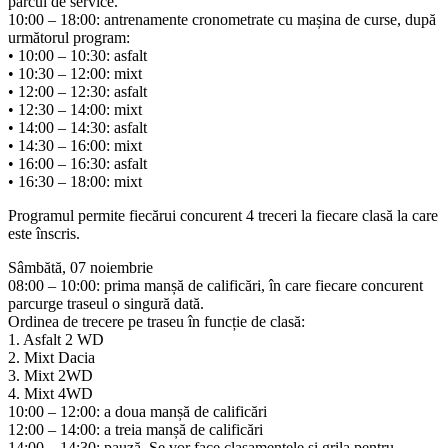
parcul de service.
10:00 – 18:00: antrenamente cronometrate cu mașina de curse, după
următorul program:
• 10:00 – 10:30: asfalt
• 10:30 – 12:00: mixt
• 12:00 – 12:30: asfalt
• 12:30 – 14:00: mixt
• 14:00 – 14:30: asfalt
• 14:30 – 16:00: mixt
• 16:00 – 16:30: asfalt
• 16:30 – 18:00: mixt
Programul permite fiecărui concurent 4 treceri la fiecare clasă la care
este înscris.
Sâmbătă, 07 noiembrie
08:00 – 10:00: prima manșă de calificări, în care fiecare concurent
parcurge traseul o singură dată.
Ordinea de trecere pe traseu în funcție de clasă:
1. Asfalt 2 WD
2. Mixt Dacia
3. Mixt 2WD
4. Mixt 4WD
10:00 – 12:00: a doua manșă de calificări
12:00 – 14:00: a treia manșă de calificări
14:00 – 14:30: pauză. Se vor face clasamentele și grila pentru