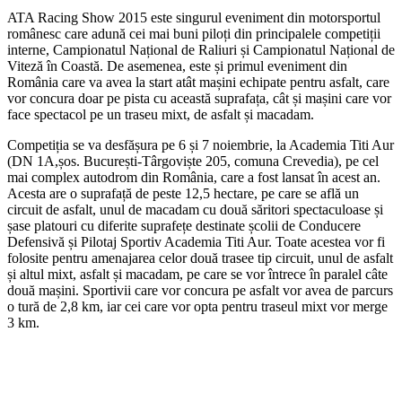
ATA Racing Show 2015 este singurul eveniment din motorsportul
românesc care adună cei mai buni piloți din principalele competiții
interne, Campionatul Național de Raliuri și Campionatul Național de
Viteză în Coastă. De asemenea, este și primul eveniment din
România care va avea la start atât mașini echipate pentru asfalt, care
vor concura doar pe pista cu această suprafața, cât și mașini care vor
face spectacol pe un traseu mixt, de asfalt și macadam.
Competiția se va desfășura pe 6 și 7 noiembrie, la Academia Titi Aur
(DN 1A,șos. București-Târgoviște 205, comuna Crevedia), pe cel
mai complex autodrom din România, care a fost lansat în acest an.
Acesta are o suprafață de peste 12,5 hectare, pe care se află un
circuit de asfalt, unul de macadam cu două săritori spectaculoase și
șase platouri cu diferite suprafețe destinate școlii de Conducere
Defensivă și Pilotaj Sportiv Academia Titi Aur. Toate acestea vor fi
folosite pentru amenajarea celor două trasee tip circuit, unul de asfalt
și altul mixt, asfalt și macadam, pe care se vor întrece în paralel câte
două mașini. Sportivii care vor concura pe asfalt vor avea de parcurs
o tură de 2,8 km, iar cei care vor opta pentru traseul mixt vor merge
3 km.