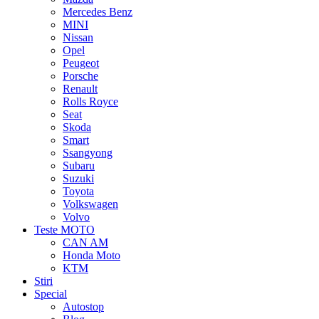
Mercedes Benz
MINI
Nissan
Opel
Peugeot
Porsche
Renault
Rolls Royce
Seat
Skoda
Smart
Ssangyong
Subaru
Suzuki
Toyota
Volkswagen
Volvo
Teste MOTO
CAN AM
Honda Moto
KTM
Stiri
Special
Autostop