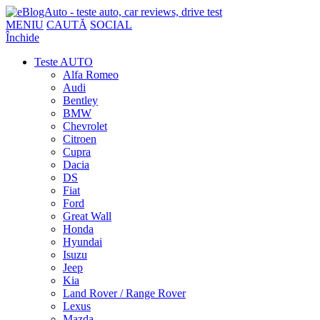
MENIU
CAUTĂ
SOCIAL
Închide
Teste AUTO
Alfa Romeo
Audi
Bentley
BMW
Chevrolet
Citroen
Cupra
Dacia
DS
Fiat
Ford
Great Wall
Honda
Hyundai
Isuzu
Jeep
Kia
Land Rover / Range Rover
Lexus
Mazda