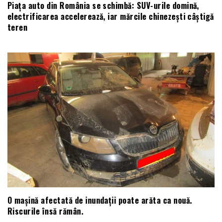
Piața auto din România se schimbă: SUV-urile domină,
electrificarea accelerează, iar mărcile chinezești câștigă
teren
O mașină afectată de inundații poate arăta ca nouă.
Riscurile însă rămân.