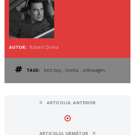
AUTOR:
Robert Drilea
,
,
,
TAGS:
best buy
toyota
volkswagen
ARTICOLUL ANTERIOR
ARTICOLUL URMĂTOR