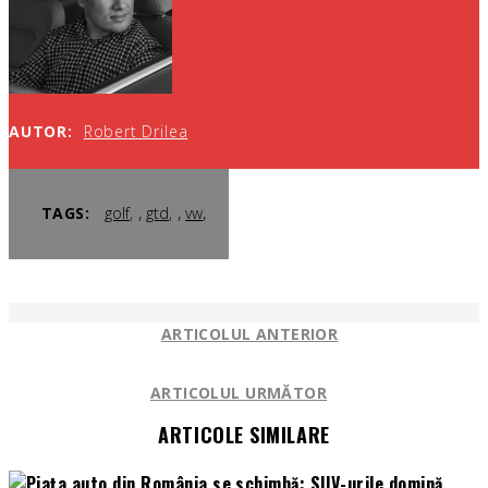
AUTOR:
Robert Drilea
,
,
,
TAGS:
golf
gtd
vw
ARTICOLUL ANTERIOR
ARTICOLUL URMĂTOR
ARTICOLE SIMILARE