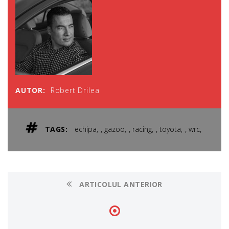
AUTOR:
Robert Drilea
,
,
,
,
,
TAGS:
echipa
gazoo
racing
toyota
wrc
ARTICOLUL ANTERIOR