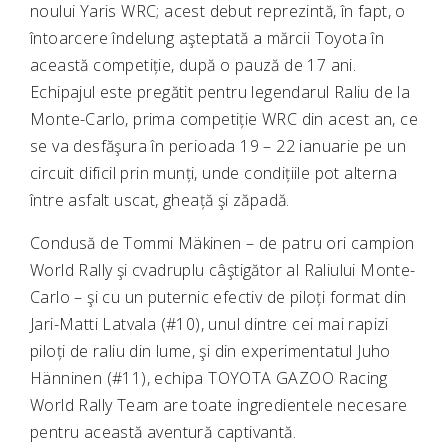
noului Yaris WRC; acest debut reprezintă, în fapt, o
întoarcere îndelung aşteptată a mărcii Toyota în
această competiție, după o pauză de 17 ani.
Echipajul este pregătit pentru legendarul Raliu de la
Monte-Carlo, prima competiție WRC din acest an, ce
se va desfăşura în perioada 19 – 22 ianuarie pe un
circuit dificil prin munți, unde condițiile pot alterna
între asfalt uscat, gheață şi zăpadă.
Condusă de Tommi Mäkinen – de patru ori campion
World Rally şi cvadruplu câştigător al Raliului Monte-
Carlo – şi cu un puternic efectiv de piloți format din
Jari-Matti Latvala (#10), unul dintre cei mai rapizi
piloți de raliu din lume, şi din experimentatul Juho
Hänninen (#11), echipa TOYOTA GAZOO Racing
World Rally Team are toate ingredientele necesare
pentru această aventură captivantă.