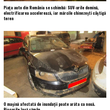
Piața auto din România se schimbă: SUV-urile domină,
electrificarea accelerează, iar mărcile chinezești câștigă
teren
O mașină afectată de inundații poate arăta ca nouă.
Riscurile însă rămân.