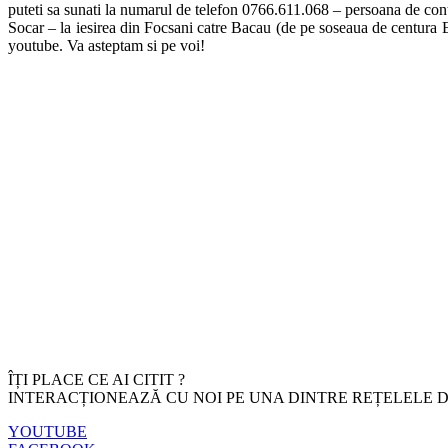
puteti sa sunati la numarul de telefon 0766.611.068 – persoana de cont
Socar – la iesirea din Focsani catre Bacau (de pe soseaua de centura E8
youtube. Va asteptam si pe voi!
ÎȚI PLACE CE AI CITIT ?
INTERACȚIONEAZĂ CU NOI PE UNA DINTRE REȚELELE D
YOUTUBE