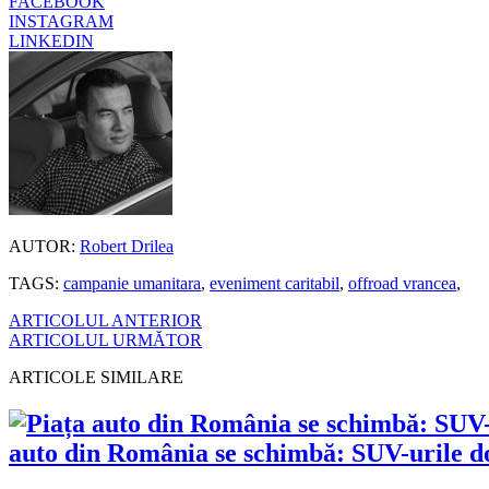
FACEBOOK
INSTAGRAM
LINKEDIN
AUTOR:
Robert Drilea
TAGS:
campanie umanitara
,
eveniment caritabil
,
offroad vrancea
,
ARTICOLUL ANTERIOR
ARTICOLUL URMĂTOR
ARTICOLE SIMILARE
auto din România se schimbă: SUV-urile dom