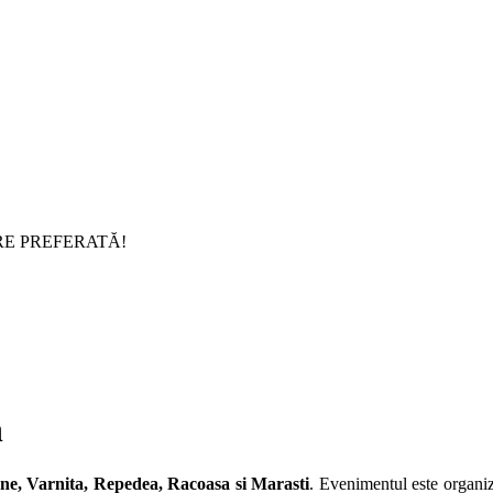
RE PREFERATĂ!
n
oane, Varnita, Repedea, Racoasa si Marasti
. Evenimentul este organiz