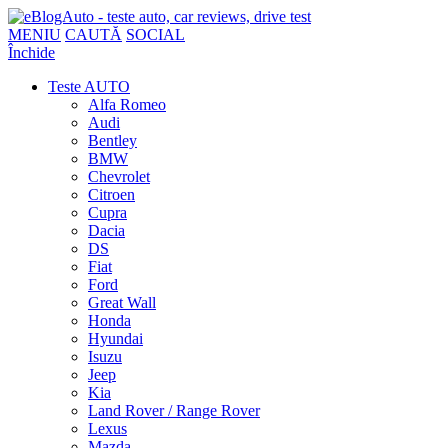
MENIU
CAUTĂ
SOCIAL
Închide
Teste AUTO
Alfa Romeo
Audi
Bentley
BMW
Chevrolet
Citroen
Cupra
Dacia
DS
Fiat
Ford
Great Wall
Honda
Hyundai
Isuzu
Jeep
Kia
Land Rover / Range Rover
Lexus
Mazda