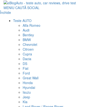
MENIU
CAUTĂ
SOCIAL
Închide
Teste AUTO
Alfa Romeo
Audi
Bentley
BMW
Chevrolet
Citroen
Cupra
Dacia
DS
Fiat
Ford
Great Wall
Honda
Hyundai
Isuzu
Jeep
Kia
Land Rover / Range Rover