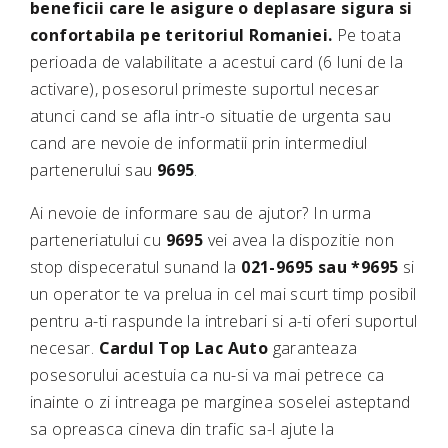
beneficii care le asigure o deplasare sigura si
confortabila pe teritoriul Romaniei.
Pe toata
perioada de valabilitate a acestui card (6 luni de la
activare), posesorul primeste suportul necesar
atunci cand se afla intr-o situatie de urgenta sau
cand are nevoie de informatii prin intermediul
partenerului sau
9695
.
Ai nevoie de informare sau de ajutor? In urma
parteneriatului cu
9695
vei avea la dispozitie non
stop dispeceratul sunand la
021-9695 sau *9695
si
un operator te va prelua in cel mai scurt timp posibil
pentru a-ti raspunde la intrebari si a-ti oferi suportul
necesar.
Cardul Top Lac Auto
garanteaza
posesorului acestuia ca nu-si va mai petrece ca
inainte o zi intreaga pe marginea soselei asteptand
sa opreasca cineva din trafic sa-l ajute la