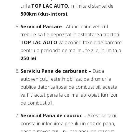
urile
TOP LAC AUTO
, in limita distantei de
500km (dus-intors).
Serviciul Parcare
– Atunci cand vehicul
trebuie sa fie depozitat in asteptarea tractarii
TOP LAC AUTO
va acoperi taxele de parcare,
pentru o perioada de mai multe zile, in limita a
250 lei
.
Serviciu Pana de carburant –
Daca
autovehiculul este imobilizat pe drumurile
publice datorita lipsei de combustibil, acesta
va fi tractat pana la cel mai apropiat furnizor
de combustibil.
Serviciul Pana de cauciuc –
Acest serviciu
consta in inlocuirea pneului in caz de pana,
daca autovehiculul nu are pneu de rezerva