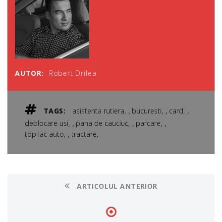
AUTOR:
Robert Drilea
,
,
,
TAGS:
asistenta rutiera
bucuresti
card
,
,
,
deblocare usi
pana de cauciuc
parcare
,
,
top lac auto
tractare
ARTICOLUL ANTERIOR