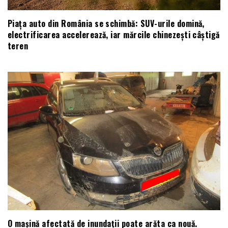
Piața auto din România se schimbă: SUV-urile domină,
electrificarea accelerează, iar mărcile chinezești câștigă
teren
O mașină afectată de inundații poate arăta ca nouă.