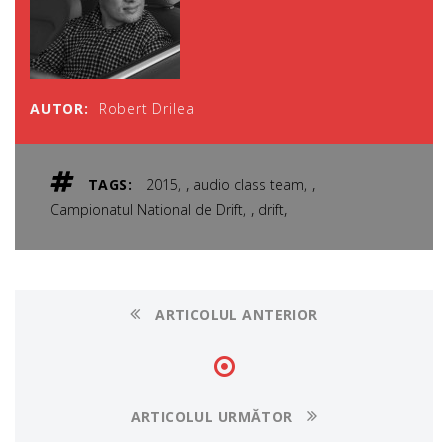
AUTOR:
Robert Drilea
,
,
TAGS:
2015
audio class team
,
,
Campionatul National de Drift
drift
ARTICOLUL ANTERIOR
ARTICOLUL URMĂTOR