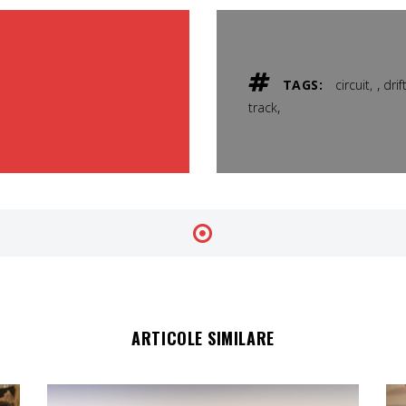
,
TAGS:
circuit
drif
,
track
ARTICOLE SIMILARE