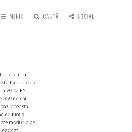
MENIU
CAUTĂ
SOCIAL
 toată lumea
sta face parte din
 în 2020. RS
re 350 de cai
lânzi această
ne de funția
oate modurile pe
d dedicat