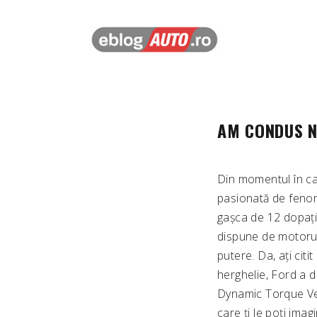
AM CONDUS N
Din momentul în ca
pasionată de fenom
gașca de 12 dopați
dispune de motorul 
putere. Da, ați ci
herghelie, Ford a d
Dynamic Torque Vec
care ți le poți imag