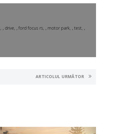
,
,
,
,
,
t
drive
ford focus rs
motor park
test
ARTICOLUL URMĂTOR