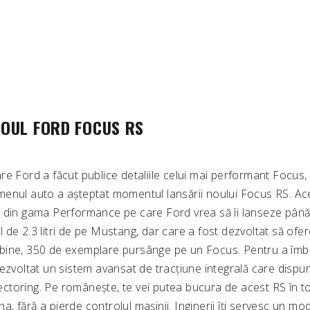
OUL FORD FOCUS RS
re Ford a făcut publice detaliile celui mai performant Focus,
enul auto a așteptat momentul lansării noului Focus RS. Ace
 din gama Performance pe care Ford vrea să îi lanseze până
de 2.3 litri de pe Mustang, dar care a fost dezvoltat să ofe
tit bine, 350 de exemplare pursânge pe un Focus. Pentru a îmb
ezvoltat un sistem avansat de tracțiune integrală care dispu
toring. Pe românește, te vei putea bucura de acest RS în t
ina, fără a pierde controlul mașinii. Inginerii îți servesc un mo