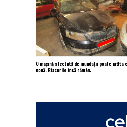
O mașină afectată de inundații poate arăta 
nouă. Riscurile însă rămân.