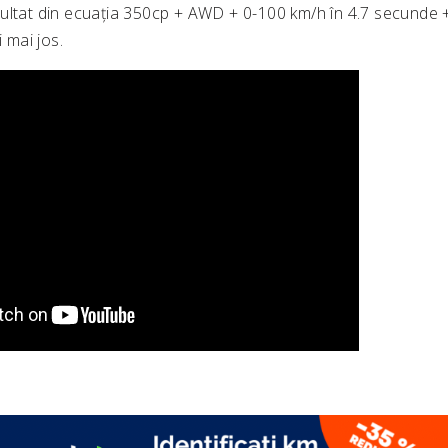
ultat din ecuația 350cp + AWD + 0-100 km/h în 4.7 secunde 
i mai jos.