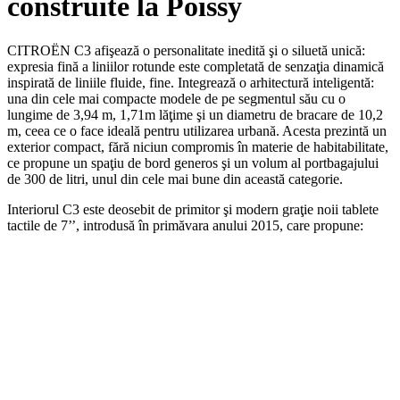
construite la Poissy
CITROËN C3 afişează o personalitate inedită şi o siluetă unică:
expresia fină a liniilor rotunde este completată de senzaţia dinamică
inspirată de liniile fluide, fine. Integrează o arhitectură inteligentă:
una din cele mai compacte modele de pe segmentul său cu o
lungime de 3,94 m, 1,71m lăţime şi un diametru de bracare de 10,2
m, ceea ce o face ideală pentru utilizarea urbană. Acesta prezintă un
exterior compact, fără niciun compromis în materie de habitabilitate,
ce propune un spaţiu de bord generos şi un volum al portbagajului
de 300 de litri, unul din cele mai bune din această categorie.
Interiorul C3 este deosebit de primitor şi modern graţie noii tablete
tactile de 7’’, introdusă în primăvara anului 2015, care propune: