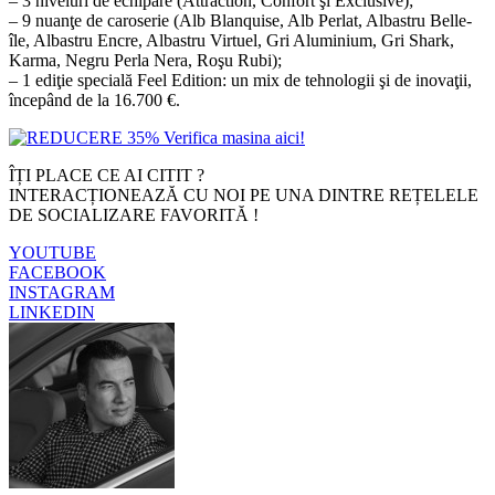
– 3 niveluri de echipare (Attraction, Confort şi Exclusive);
– 9 nuanţe de caroserie (Alb Blanquise, Alb Perlat, Albastru Belle-
île, Albastru Encre, Albastru Virtuel, Gri Aluminium, Gri Shark,
Karma, Negru Perla Nera, Roşu Rubi);
– 1 ediţie specială Feel Edition: un mix de tehnologii şi de inovaţii,
începând de la 16.700 €.
ÎȚI PLACE CE AI CITIT ?
INTERACȚIONEAZĂ CU NOI PE UNA DINTRE REȚELELE
DE SOCIALIZARE FAVORITĂ !
YOUTUBE
FACEBOOK
INSTAGRAM
LINKEDIN