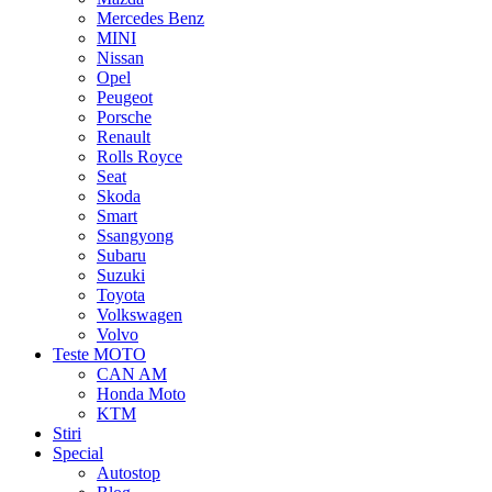
Mercedes Benz
MINI
Nissan
Opel
Peugeot
Porsche
Renault
Rolls Royce
Seat
Skoda
Smart
Ssangyong
Subaru
Suzuki
Toyota
Volkswagen
Volvo
Teste MOTO
CAN AM
Honda Moto
KTM
Stiri
Special
Autostop