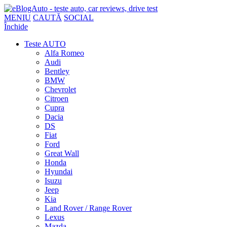
MENIU
CAUTĂ
SOCIAL
Închide
Teste AUTO
Alfa Romeo
Audi
Bentley
BMW
Chevrolet
Citroen
Cupra
Dacia
DS
Fiat
Ford
Great Wall
Honda
Hyundai
Isuzu
Jeep
Kia
Land Rover / Range Rover
Lexus
Mazda