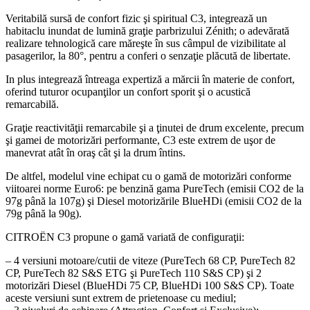
Veritabilă sursă de confort fizic şi spiritual C3, integrează un
habitaclu inundat de lumină graţie parbrizului Zénith; o adevărată
realizare tehnologică care măreşte în sus câmpul de vizibilitate al
pasagerilor, la 80°, pentru a conferi o senzaţie plăcută de libertate.
In plus integrează întreaga expertiză a mărcii în materie de confort,
oferind tuturor ocupanţilor un confort sporit şi o acustică
remarcabilă.
Graţie reactivităţii remarcabile şi a ţinutei de drum excelente, precum
şi gamei de motorizări performante, C3 este extrem de uşor de
manevrat atât în oraş cât şi la drum întins.
De altfel, modelul vine echipat cu o gamă de motorizări conforme
viitoarei norme Euro6: pe benzină gama PureTech (emisii CO2 de la
97g până la 107g) şi Diesel motorizările BlueHDi (emisii CO2 de la
79g până la 90g).
CITROËN C3 propune o gamă variată de configuraţii:
– 4 versiuni motoare/cutii de viteze (PureTech 68 CP, PureTech 82
CP, PureTech 82 S&S ETG şi PureTech 110 S&S CP) şi 2
motorizări Diesel (BlueHDi 75 CP, BlueHDi 100 S&S CP). Toate
aceste versiuni sunt extrem de prietenoase cu mediul;