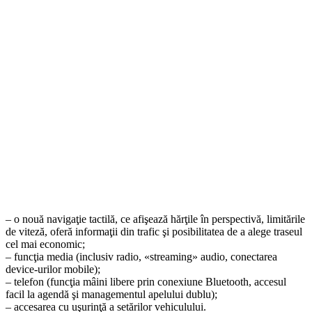
– o nouă navigaţie tactilă, ce afişează hărţile în perspectivă, limitările
de viteză, oferă informaţii din trafic şi posibilitatea de a alege traseul
cel mai economic;
– funcţia media (inclusiv radio, «streaming» audio, conectarea
device-urilor mobile);
– telefon (funcţia mâini libere prin conexiune Bluetooth, accesul
facil la agendă şi managementul apelului dublu);
– accesarea cu uşurinţă a setărilor vehiculului.