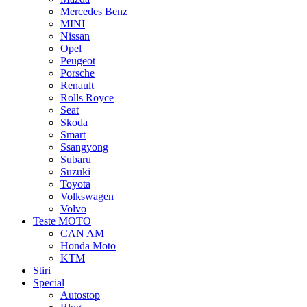
Mercedes Benz
MINI
Nissan
Opel
Peugeot
Porsche
Renault
Rolls Royce
Seat
Skoda
Smart
Ssangyong
Subaru
Suzuki
Toyota
Volkswagen
Volvo
Teste MOTO
CAN AM
Honda Moto
KTM
Stiri
Special
Autostop