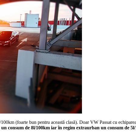
/100km (foarte bun pentru această clasă). Doar VW Passat cu echipare
ut un consum de 8l/100km iar în regim extraurban un consum de 5l