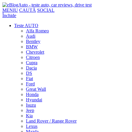
MENIU
CAUTĂ
SOCIAL
Închide
Teste AUTO
Alfa Romeo
Audi
Bentley
BMW
Chevrolet
Citroen
Cupra
Dacia
DS
Fiat
Ford
Great Wall
Honda
Hyundai
Isuzu
Jeep
Kia
Land Rover / Range Rover
Lexus
Mazda