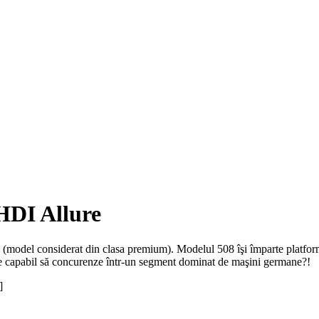
eHDI Allure
 (model considerat din clasa premium). Modelul 508 îşi împarte platform
ste capabil să concurenze într-un segment dominat de maşini germane?!
]