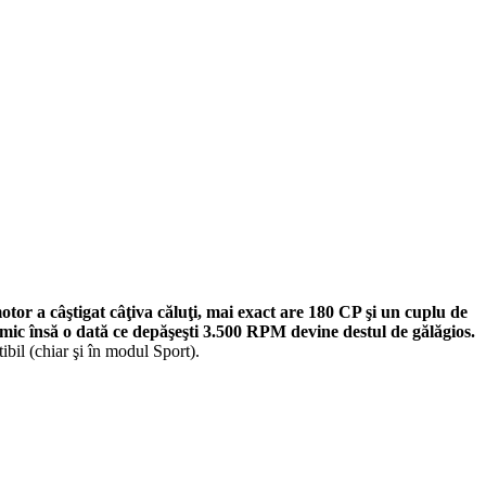
tor a câştigat câţiva căluţi, mai exact are 180 CP şi un cuplu de
mic însă o dată ce depăşeşti 3.500 RPM devine destul de gălăgios.
ibil (chiar şi în modul Sport).