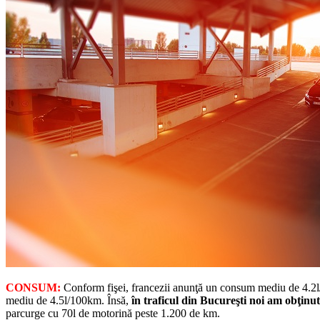
CONSUM:
Conform fişei, francezii anunţă un consum mediu de 4.2l
mediu de 4.5l/100km. Însă,
în traficul din Bucureşti noi am obţin
parcurge cu 70l de motorină peste 1.200 de km.