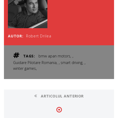
AUTOR:
Robert Drilea
,
TAGS:
bmw apan motors
,
,
Guidare Pilotare Romania
smart driving
,
winter games
ARTICOLUL ANTERIOR