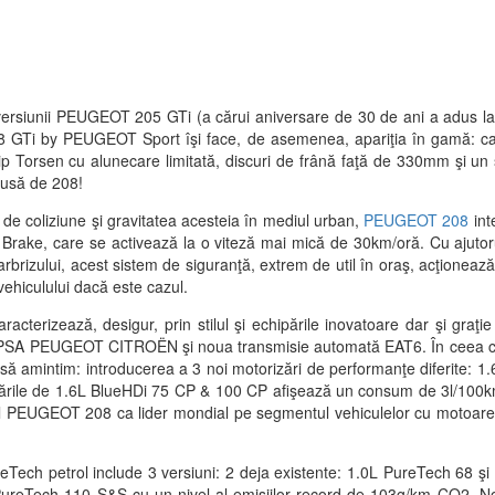
rsiunii PEUGEOT 205 GTi (a cărui aniversare de 30 de ani a adus la
8 GTi by PEUGEOT Sport îşi face, de asemenea, apariţia în gamă: c
tip Torsen cu alunecare limitată, discuri de frână faţă de 330mm şi un 
pusă de 208!
 de coliziune şi gravitatea acesteia în mediul urban,
PEUGEOT 208
int
 Brake, care se activează la o viteză mai mică de 30km/oră. Cu ajutoru
rbrizului, acest sistem de siguranţă, extrem de util în oraş, acţionea
vehiculului dacă este cazul.
terizează, desigur, prin stilul şi echipările inovatoare dar şi graţie
 PSA PEUGEOT CITROËN şi noua transmisie automată EAT6. În ceea ce 
să amintim: introducerea a 3 noi motorizări de performanţe diferite: 
zările de 1.6L BlueHDi 75 CP & 100 CP afişează un consum de 3l/100k
l PEUGEOT 208 ca lider mondial pe segmentul vehiculelor cu motoare 
ech petrol include 3 versiuni: 2 deja existente: 1.0L PureTech 68 şi
PureTech 110 S&S cu un nivel al emisiilor record de 103g/km CO2. No