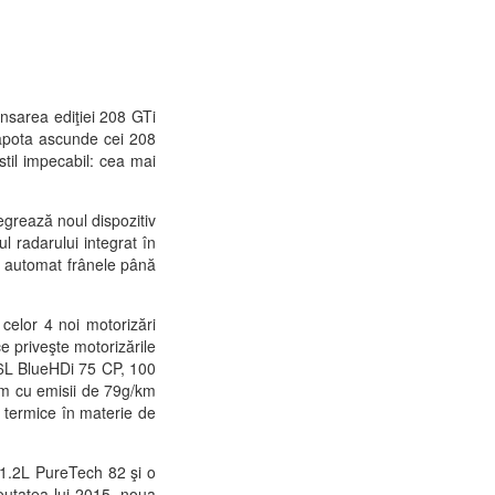
nsarea ediţiei 208 GTi
apota ascunde cei 208
stil impecabil: cea mai
egrează noul dispozitiv
l radarului integrat în
ză automat frânele până
 celor 4 noi motorizări
priveşte motorizările
1.6L BlueHDi 75 CP, 100
m cu emisii de 79g/km
termice în materie de
 1.2L PureTech 82 şi o
utatea lui 2015, noua