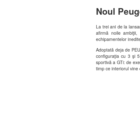
Noul Peug
La trei ani de la lans
afirmă noile ambiţii, 
echipamentelor inedit
Adoptată deja de PE
configuraţia cu 3 şi
sportivă a GTi: de exe
timp ce interiorul vin