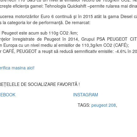
reşte eficienţa gamei: Tehnologia Quickshift –permite rularea mai dina
oducerea motorizărilor Euro 6 continuă şi în 2015 atât la gama Diesel 
ss la categoria lor de performanţă. De remarcat:
ii Peugeot este acum sub 110g CO2 /km;
nţelor înregistrate de Peugeot în 2014, Grupul PSA PEUGEOT CIT
r în Europa cu un nivel mediu al emisiilor de 110,3g/km CO2 (CAFÉ);
ilor CAFÉ, PEUGEOT a reuşit să reducă semnificativ emisiile: -4.6% în 2
EȚELELE DE SOCIALIZARE FAVORITĂ !
CEBOOK
INSTAGRAM
TAGS:
peugeot 208
,