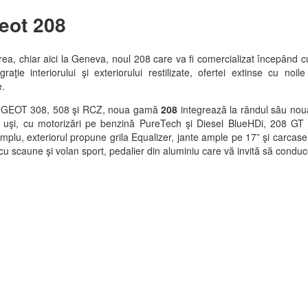
eot 208
area, chiar aici la Geneva, noul 208 care va fi comercializat începând cu
graţie interiorului şi exteriorului restilizate, ofertei extinse cu noi
e.
UGEOT 308, 508 şi RCZ, noua gamă
208
integrează la rândul său nou
 5 uşi, cu motorizări pe benzină PureTech şi Diesel BlueHDi, 208 GT
mplu, exteriorul propune grila Equalizer, jante ample pe 17” şi carcase
e cu scaune şi volan sport, pedalier din aluminiu care vă invită să conduc