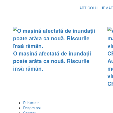
ARTICOLUL URMĂ
O mașină afectată de inundații
poate arăta ca nouă. Riscurile
Au
însă rămân.
m
vi
n
CP
Publicitate
Despre noi
Contact