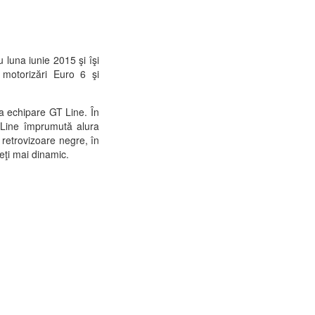
 luna iunie 2015 şi îşi
le motorizări Euro 6 şi
a echipare GT Line. În
 Line împrumută alura
 retrovizoare negre, în
eţi mai dinamic.