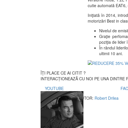
cutie automată EAT6, c
Iniţiată în 2014, intr
motorizări Best in cla
Nivelul de emis
Graţie perfoma
poziţia de lide
În rândul lider
ultimii 10 ani.
ÎȚI PLACE CE AI CITIT ?
INTERACȚIONEAZĂ CU NOI PE UNA DINTRE R
YOUTUBE
FA
AUTOR:
Robert Drilea