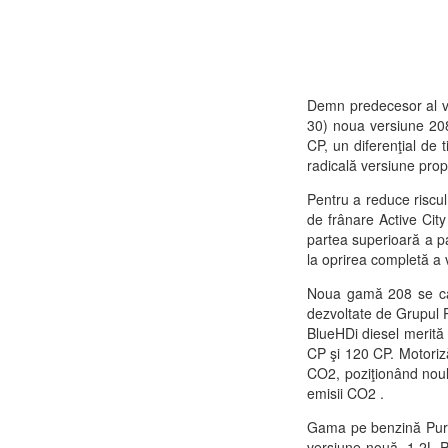
Demn predecesor al ve
30) noua versiune 20
CP, un diferenţial de 
radicală versiune pro
Pentru a reduce riscul
de frânare Active City
partea superioară a pa
la oprirea completă a 
Noua gamă 208 se carac
dezvoltate de Grupul
BlueHDi diesel merită 
CP şi 120 CP. Motori
CO2, poziţionând nou
emisii CO2 .
Gama pe benzină PureT
versiune nouă, 1.2L 