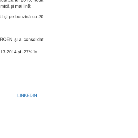
mică şi mai lină;
cât şi pe benzină cu 20
ROËN şi-a consolidat
013-2014 şi -27% în
LINKEDIN