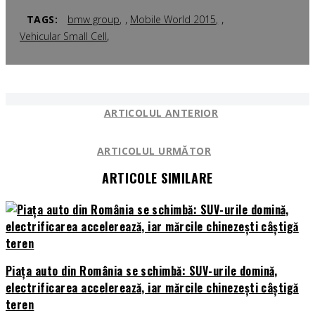
,
,
TAGS:
bmw group
Mobile World 2015
,
Vehicular Small Cell
ARTICOLUL ANTERIOR
ARTICOLUL URMĂTOR
ARTICOLE SIMILARE
Piața auto din România se schimbă: SUV-urile domină,
electrificarea accelerează, iar mărcile chinezești câștigă
teren