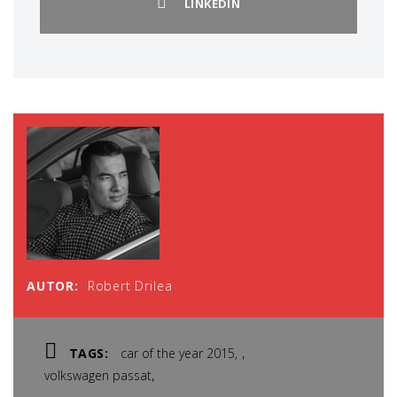
LINKEDIN
AUTOR:
Robert Drilea
,
TAGS:
car of the year 2015
,
volkswagen passat