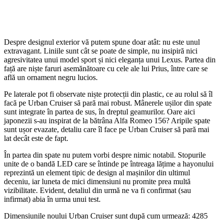
Despre designul exterior vă putem spune doar atât: nu este unul
extravagant. Liniile sunt cât se poate de simple, nu insipiră nici
agresivitatea unui model sport și nici eleganța unui Lexus. Partea din
față are niște faruri asemănătoare cu cele ale lui Prius, între care se
află un ornament negru lucios.
Pe laterale pot fi observate niște protecții din plastic, ce au rolul să îl
facă pe Urban Cruiser să pară mai robust. Mânerele ușilor din spate
sunt integrate în partea de sus, în dreptul geamurilor. Oare aici
japonezii s-au inspirat de la bătrâna Alfa Romeo 156? Aripile spate
sunt ușor evazate, detaliu care îl face pe Urban Cruiser să pară mai
lat decât este de fapt.
În partea din spate nu putem vorbi despre nimic notabil. Stopurile
unite de o bandă LED care se întinde pe întreaga lățime a hayonului
reprezintă un element tipic de design al mașinilor din ultimul
deceniu, iar luneta de mici dimensiuni nu promite prea multă
vizibilitate. Evident, detaliul din urmă ne va fi confirmat (sau
infirmat) abia în urma unui test.
Dimensiunile noului Urban Cruiser sunt după cum urmează: 4285