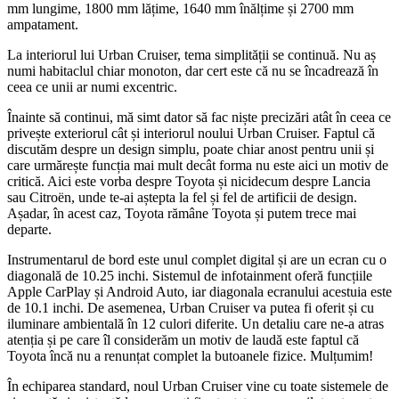
mm lungime, 1800 mm lățime, 1640 mm înălțime și 2700 mm
ampatament.
La interiorul lui Urban Cruiser, tema simplității se continuă. Nu aș
numi habitaclul chiar monoton, dar cert este că nu se încadrează în
ceea ce unii ar numi excentric.
Înainte să continui, mă simt dator să fac niște precizări atât în ceea ce
privește exteriorul cât și interiorul noului Urban Cruiser. Faptul că
discutăm despre un design simplu, poate chiar anost pentru unii și
care urmărește funcția mai mult decât forma nu este aici un motiv de
critică. Aici este vorba despre Toyota și nicidecum despre Lancia
sau Citroën, unde te-ai aștepta la fel și fel de artificii de design.
Așadar, în acest caz, Toyota rămâne Toyota și putem trece mai
departe.
Instrumentarul de bord este unul complet digital și are un ecran cu o
diagonală de 10.25 inchi. Sistemul de infotainment oferă funcțiile
Apple CarPlay și Android Auto, iar diagonala ecranului acestuia este
de 10.1 inchi. De asemenea, Urban Cruiser va putea fi oferit și cu
iluminare ambientală în 12 culori diferite. Un detaliu care ne-a atras
atenția și pe care îl considerăm un motiv de laudă este faptul că
Toyota încă nu a renunțat complet la butoanele fizice. Mulțumim!
În echiparea standard, noul Urban Cruiser vine cu toate sistemele de