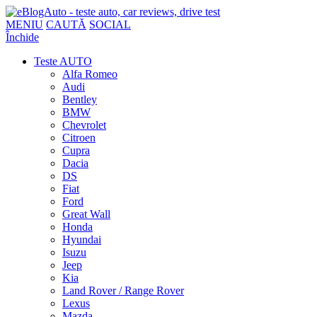
MENIU
CAUTĂ
SOCIAL
Închide
Teste AUTO
Alfa Romeo
Audi
Bentley
BMW
Chevrolet
Citroen
Cupra
Dacia
DS
Fiat
Ford
Great Wall
Honda
Hyundai
Isuzu
Jeep
Kia
Land Rover / Range Rover
Lexus
Mazda