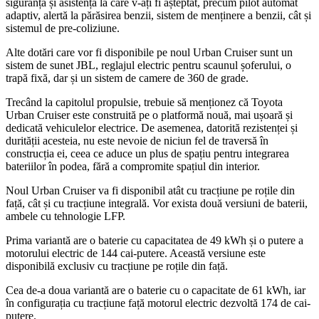
siguranță și asistență la care v-ați fi așteptat, precum pilot automat
adaptiv, alertă la părăsirea benzii, sistem de menținere a benzii, cât și
sistemul de pre-coliziune.
Alte dotări care vor fi disponibile pe noul Urban Cruiser sunt un
sistem de sunet JBL, reglajul electric pentru scaunul șoferului, o
trapă fixă, dar și un sistem de camere de 360 de grade.
Trecând la capitolul propulsie, trebuie să menționez că Toyota
Urban Cruiser este construită pe o platformă nouă, mai ușoară și
dedicată vehiculelor electrice. De asemenea, datorită rezistenței și
durității acesteia, nu este nevoie de niciun fel de traversă în
construcția ei, ceea ce aduce un plus de spațiu pentru integrarea
bateriilor în podea, fără a compromite spațiul din interior.
Noul Urban Cruiser va fi disponibil atât cu tracțiune pe roțile din
față, cât și cu tracțiune integrală. Vor exista două versiuni de baterii,
ambele cu tehnologie LFP.
Prima variantă are o baterie cu capacitatea de 49 kWh și o putere a
motorului electric de 144 cai-putere. Această versiune este
disponibilă exclusiv cu tracțiune pe roțile din față.
Cea de-a doua variantă are o baterie cu o capacitate de 61 kWh, iar
în configurația cu tracțiune față motorul electric dezvoltă 174 de cai-
putere.