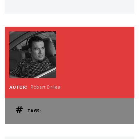
AUTOR:
Robert Drilea
TAGS: