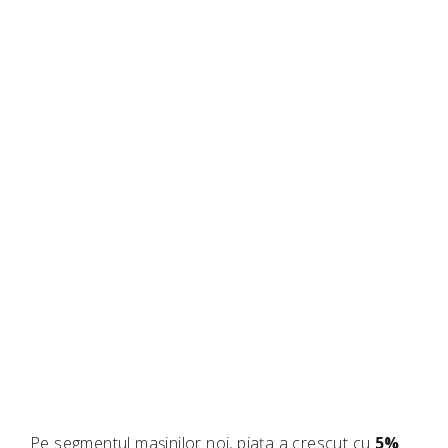
Pe segmentul mașinilor noi, piața a crescut cu
5%