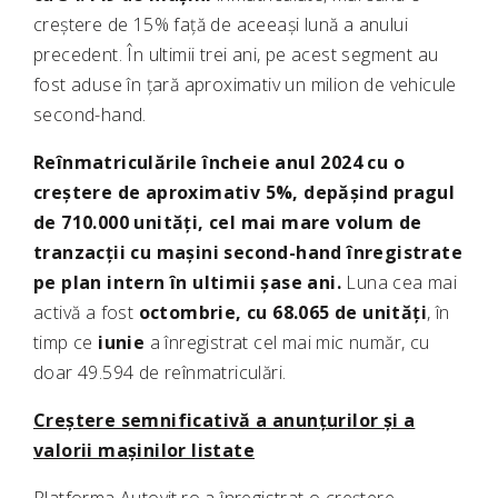
creștere de 15% față de aceeași lună a anului
precedent. În ultimii trei ani, pe acest segment au
fost aduse în țară aproximativ un milion de vehicule
second-hand.
Reînmatriculările încheie anul 2024 cu o
creștere de aproximativ 5%, depășind pragul
de 710.000 unități, cel mai mare volum de
tranzacții cu mașini second-hand înregistrate
pe plan intern în ultimii șase ani.
Luna cea mai
activă a fost
octombrie, cu
68.065 de unități
, în
timp ce
iunie
a înregistrat cel mai mic număr, cu
doar 49.594 de reînmatriculări.
Creștere semnificativă a anunțurilor și a
valorii mașinilor listate