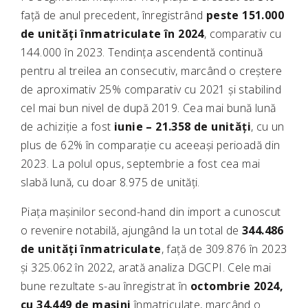
față de anul precedent, înregistrând
peste 151.000
de unități înmatriculate în 2024
, comparativ cu
144.000 în 2023. Tendința ascendentă continuă
pentru al treilea an consecutiv, marcând o creștere
de aproximativ 25% comparativ cu 2021 și stabilind
cel mai bun nivel de după 2019. Cea mai bună lună
de achiziție a fost
iunie – 21.358 de unități
, cu un
plus de 62% în comparație cu aceeași perioadă din
2023. La polul opus, septembrie a fost cea mai
slabă lună, cu doar 8.975 de unități.
Piața mașinilor second-hand din import a cunoscut
o revenire notabilă, ajungând la un total de
344.486
de unități înmatriculate
, față de 309.876 în 2023
și 325.062 în 2022, arată analiza DGCPI. Cele mai
bune rezultate s-au înregistrat în
octombrie 2024,
cu 34.449 de mașini
înmatriculate, marcând o