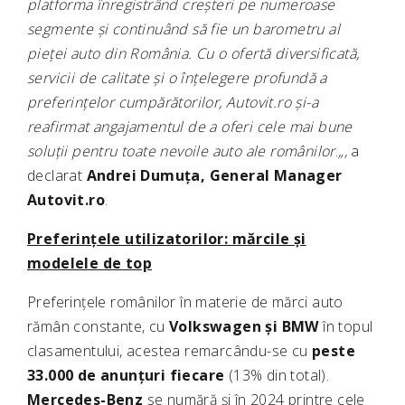
platforma înregistrând creșteri pe numeroase
segmente și continuând să fie un barometru al
pieței auto din România. Cu o ofertă diversificată,
servicii de calitate și o înțelegere profundă a
preferințelor cumpărătorilor, Autovit.ro și-a
reafirmat angajamentul de a oferi cele mai bune
soluții pentru toate nevoile auto ale românilor
.
„,
a
declarat
Andrei Dumuța, General Manager
Autovit.ro
.
Preferințele utilizatorilor: mărcile și
modelele de top
Preferințele românilor în materie de mărci auto
rămân constante, cu
Volkswagen și BMW
în topul
clasamentului, acestea remarcându-se cu
peste
33.000 de anunțuri fiecare
(13% din total).
Mercedes-Benz
se numără și în 2024 printre cele