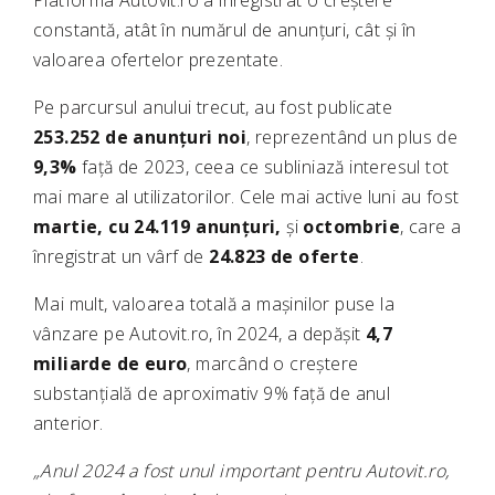
Platforma Autovit.ro a înregistrat o creștere
constantă, atât în numărul de anunțuri, cât și în
valoarea ofertelor prezentate.
Pe parcursul anului trecut, au fost publicate
253.252 de anunțuri noi
, reprezentând un plus de
9,3%
față de 2023, ceea ce subliniază interesul tot
mai mare al utilizatorilor. Cele mai active luni au fost
martie, cu 24.119 anunțuri,
și
octombrie
, care a
înregistrat un vârf de
24.823 de oferte
.
Mai mult, valoarea totală a mașinilor puse la
vânzare pe Autovit.ro, în 2024, a depășit
4,7
miliarde de euro
, marcând o creștere
substanțială de aproximativ 9% față de anul
anterior.
„Anul 2024 a fost unul important pentru Autovit.ro,