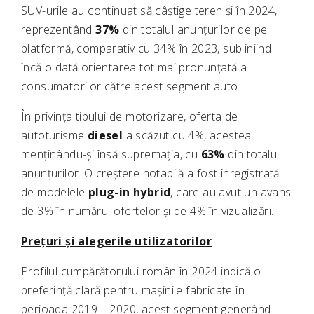
SUV-urile au continuat să câștige teren și în 2024,
reprezentând
37%
din totalul anunțurilor de pe
platformă, comparativ cu 34% în 2023, subliniind
încă o dată orientarea tot mai pronunțată a
consumatorilor către acest segment auto.
În privința tipului de motorizare, oferta de
autoturisme
diesel
a scăzut cu 4%, acestea
menținându-și însă supremația, cu
63%
din totalul
anunțurilor. O creștere notabilă a fost înregistrată
de modelele
plug-in hybrid
, care au avut un avans
de 3% în numărul ofertelor și de 4% în vizualizări.
Prețuri și alegerile utilizatorilor
Profilul cumpărătorului român în 2024 indică o
preferință clară pentru mașinile fabricate în
perioada 2019 – 2020, acest segment generând