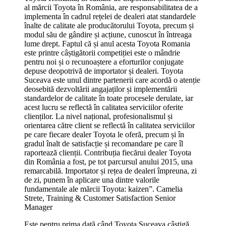
al mărcii Toyota în România, are responsabilitatea de a
implementa în cadrul rețelei de dealeri atat standardele
înalte de calitate ale producătorului Toyota, precum și
modul său de gândire și acțiune, cunoscut în întreaga
lume drept. Faptul că și anul acesta Toyota Romania
este printre câștigătorii competiției este o mândrie
pentru noi și o recunoaștere a eforturilor conjugate
depuse deopotrivă de importator și dealeri. Toyota
Suceava este unul dintre partenerii care acordă o atenție
deosebită dezvoltării angajaților și implementării
standardelor de calitate în toate procesele derulate, iar
acest lucru se reflectă în calitatea serviciilor oferite
clienților. La nivel național, profesionalismul și
orientarea către client se reflectă în calitatea serviciilor
pe care fiecare dealer Toyota le oferă, precum și în
gradul înalt de satisfacție și recomandare pe care îl
raportează clienții. Contribuția fiecărui dealer Toyota
din România a fost, pe tot parcursul anului 2015, una
remarcabilă. Importator și rețea de dealeri împreuna, zi
de zi, punem în aplicare una dintre valorile
fundamentale ale mărcii Toyota: kaizen”. Camelia
Strete, Training & Customer Satisfaction Senior
Manager
Este pentru prima dată când Toyota Suceava câștigă