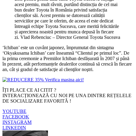
acest premiu, mult râvnit, purtând distincția de cel mai
bun dealer Toyota în România privind satisfacția
clienților săi. Acest premiu se datorează calității
serviciilor pe care le oferim, de aceea el este dedicat
întreagii echipe Toyota Suceava, care merită felicitările
și aprecierea noastră pentru munca depusă în fiecare
zi. Vlad Rebenciuc – Director General Toyota Suceava
‘Ichiban’ este un cuvânt japonez, împrumutat din sintagma
‘Okyakusama Ichiban’ care înseamnă “Clientul pe primul loc”. De
la prima ceremonie a Premiilor Ichiban desfășurată în 2007 și până
în prezent, atât performanțele dealerilor continuă să crescă în fiecare
an, cât și gradul de satisfacţie al clienţilor noştri.
ÎȚI PLACE CE AI CITIT ?
INTERACȚIONEAZĂ CU NOI PE UNA DINTRE REȚELELE
DE SOCIALIZARE FAVORITĂ !
YOUTUBE
FACEBOOK
INSTAGRAM
LINKEDIN