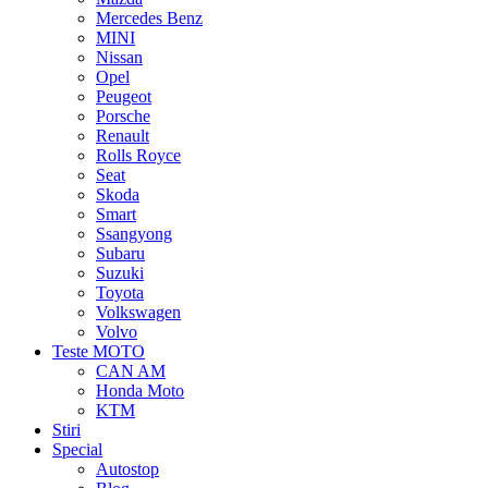
Mercedes Benz
MINI
Nissan
Opel
Peugeot
Porsche
Renault
Rolls Royce
Seat
Skoda
Smart
Ssangyong
Subaru
Suzuki
Toyota
Volkswagen
Volvo
Teste MOTO
CAN AM
Honda Moto
KTM
Stiri
Special
Autostop