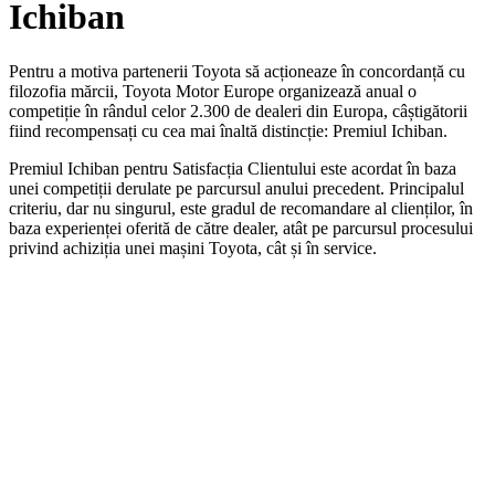
Ichiban
Pentru a motiva partenerii Toyota să acționeaze în concordanță cu
filozofia mărcii, Toyota Motor Europe organizează anual o
competiție în rândul celor 2.300 de dealeri din Europa, câștigătorii
fiind recompensați cu cea mai înaltă distincție: Premiul Ichiban.
Premiul Ichiban pentru Satisfacția Clientului este acordat în baza
unei competiții derulate pe parcursul anului precedent. Principalul
criteriu, dar nu singurul, este gradul de recomandare al clienților, în
baza experienței oferită de către dealer, atât pe parcursul procesului
privind achiziția unei mașini Toyota, cât și în service.