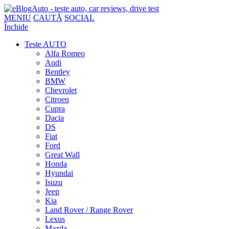
MENIU
CAUTĂ
SOCIAL
Închide
Teste AUTO
Alfa Romeo
Audi
Bentley
BMW
Chevrolet
Citroen
Cupra
Dacia
DS
Fiat
Ford
Great Wall
Honda
Hyundai
Isuzu
Jeep
Kia
Land Rover / Range Rover
Lexus
Mazda