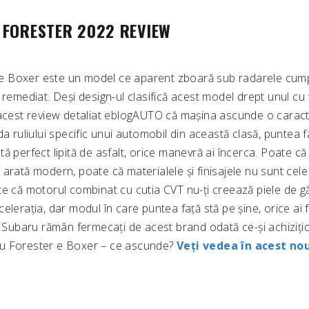
 FORESTER 2022 REVIEW
e Boxer este un model ce aparent zboară sub radarele cumpă
 remediat. Deși design-ul clasifică acest model drept unul cu
 acest review detaliat eblogAUTO că mașina ascunde o caract
da ruliului specific unui automobil din această clasă, puntea f
ă perfect lipită de asfalt, orice manevră ai încerca. Poate c
arată modern, poate că materialele și finisajele nu sunt cel
te că motorul combinat cu cutia CVT nu-ți creează piele de gă
elerația, dar modul în care puntea față stă pe șine, orice ai 
ii Subaru rămân fermecați de acest brand odată ce-și achiziț
u Forester e Boxer – ce ascunde?
Veți vedea în acest no