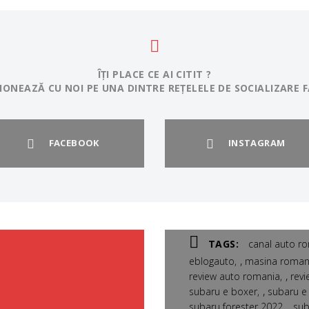
ÎȚI PLACE CE AI CITIT ?
IONEAZĂ CU NOI PE UNA DINTRE REȚELELE DE SOCIALIZARE F
FACEBOOK
INSTAGRAM
TAGS:
canal auto r
,
eblogauto
masina roman
,
review auto romania
revi
,
subaru e boxer
subaru e 
,
subaru forester 2022
sub