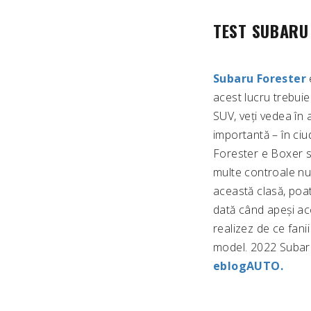
TEST SUBARU
Subaru Forester
acest lucru trebuie
SUV, veți vedea în
importantă – în ciu
Forester e Boxer st
multe controale nu 
această clasă, poa
dată când apeși acc
realizez de ce fan
model. 2022 Subar
eblogAUTO.