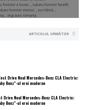
,
u forester e boxer
subaru forester facelift
,
,
ubaru forester interior
suv hibrid
,
,
nia
vlog auto romania
ARTICOLUL URMĂTOR
st Drive Noul Mercedes-Benz CLA Electric:
aby Benz”-ul erei moderne