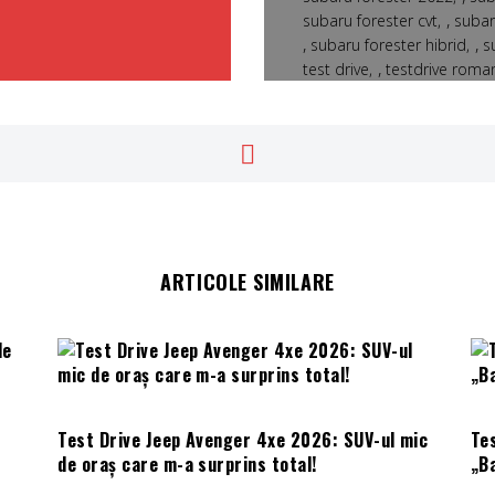
,
subaru forester cvt
subar
,
,
subaru forester hibrid
s
,
test drive
testdrive roma
ARTICOLE SIMILARE
Test Drive Jeep Avenger 4xe 2026: SUV-ul mic
Te
de oraș care m-a surprins total!
„B