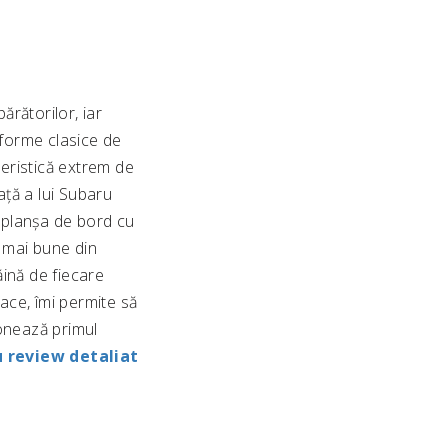
rătorilor, iar
 forme clasice de
eristică extrem de
ață a lui Subaru
ă planșa de bord cu
e mai bune din
ină de fiecare
face, îmi permite să
ionează primul
u review detaliat