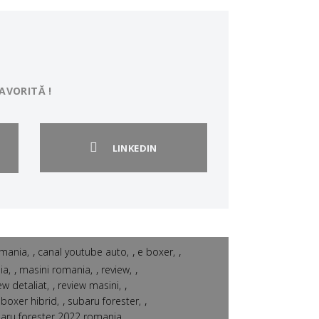
AVORITĂ !
LINKEDIN
,
,
,
omania
canal youtube auto
e boxer
,
,
,
ia
masini romania
review
,
,
ew detaliat
review masini
,
,
boxer hibrid
subaru forester
,
aru forester 2022 romania