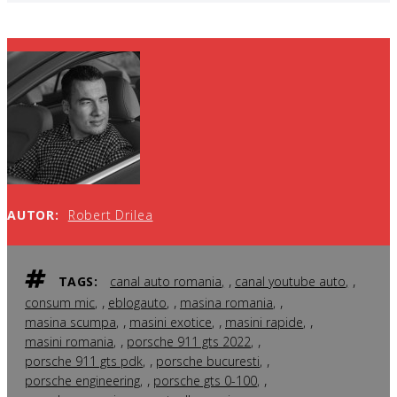
AUTOR:
Robert Drilea
,
,
TAGS:
canal auto romania
canal youtube auto
,
,
,
consum mic
eblogauto
masina romania
,
,
,
masina scumpa
masini exotice
masini rapide
,
,
masini romania
porsche 911 gts 2022
,
,
porsche 911 gts pdk
porsche bucuresti
,
,
porsche engineering
porsche gts 0-100