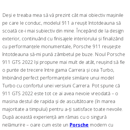
Deși e treaba mea să vă prezint cât mai obiectiv mașinile
pe care le conduc, modelul 911 a reușit întotdeauna să
scoată ce-i mai subiectiv din mine. Începând de la design
exterior, continuând cu finisajele interiorului și finalizând
cu performanțele monumentale, Porsche 911 reușește
întotdeauna să-mi pună zâmbetul pe buze. Noul Porsche
911 GTS 2022 își propune mai mult de atât, reușind să fie
o punte de trecere între gama Carrera și cea Turbo,
îmbinând perfect performanțele similare unui model
Turbo cu confortul unei versiuni Carrera. Pot spune că
911 GTS 2022 este tot ce ai avea nevoie vreodată – o
masina destul de rapida și de ascultătoare (în marea
majoritate a timpului) pentru a-ți satisface toate nevoile.
După această experiență am rămas cu o singură
nelămurire – oare cum este un
Porsche
modern cu