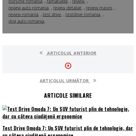
,
,
,
porsche romania
ramatuelle
review
,
,
,
review auto romania
review detaliat
review masini
,
,
,
review romania
test drive
testdrive romania
,
vlog auto romania
ARTICOLUL ANTERIOR
ARTICOLUL URMĂTOR
ARTICOLE SIMILARE
Test Drive Omoda 7: Un SUV futurist plin de tehnologie, dar
cu câteva ciudățenii ergonomice