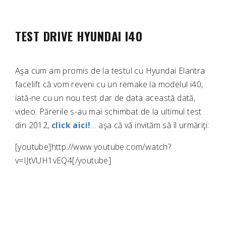
TEST DRIVE HYUNDAI I40
Aşa cum am promis de la testul cu Hyundai Elantra
facelift că vom reveni cu un remake la modelul i40,
iată-ne cu un nou test dar de data această dată,
video. Părerile s-au mai schimbat de la ultimul test
din 2012,
click aici!
… aşa că vă invităm să îl urmăriţi:
[youtube]http://www.youtube.com/watch?
v=IJtVUH1vEQ4[/youtube]