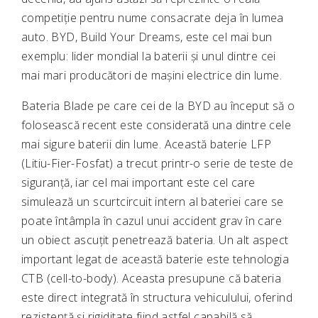
competiție pentru nume consacrate deja în lumea
auto. BYD, Build Your Dreams, este cel mai bun
exemplu: lider mondial la baterii și unul dintre cei
mai mari producători de mașini electrice din lume.
Bateria Blade pe care cei de la BYD au început să o
folosească recent este considerată una dintre cele
mai sigure baterii din lume. Această baterie LFP
(Litiu-Fier-Fosfat) a trecut printr-o serie de teste de
siguranță, iar cel mai important este cel care
simulează un scurtcircuit intern al bateriei care se
poate întâmpla în cazul unui accident grav în care
un obiect ascuțit penetrează bateria. Un alt aspect
important legat de această baterie este tehnologia
CTB (cell-to-body). Aceasta presupune că bateria
este direct integrată în structura vehiculului, oferind
rezistență și rigiditate fiind astfel capabilă să