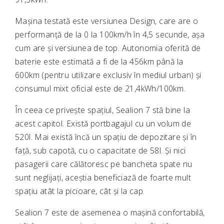
Mașina testată este versiunea Design, care are o
performanță de la 0 la 100km/h în 4,5 secunde, așa
cum are și versiunea de top. Autonomia oferită de
baterie este estimată a fi de la 456km până la
600km (pentru utilizare exclusiv în mediul urban) și
consumul mixt oficial este de 21,4kWh/100km.
În ceea ce privește spațiul, Sealion 7 stă bine la
acest capitol. Există portbagajul cu un volum de
520l. Mai există încă un spațiu de depozitare și în
față, sub capotă, cu o capacitate de 58l. Și nici
pasagerii care călătoresc pe bancheta spate nu
sunt neglijați, aceștia beneficiază de foarte mult
spațiu atât la picioare, cât și la cap.
Sealion 7 este de asemenea o mașină confortabilă,