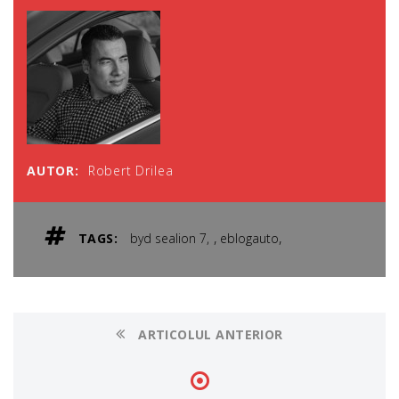
AUTOR:
Robert Drilea
,
,
TAGS:
byd sealion 7
eblogauto
ARTICOLUL ANTERIOR