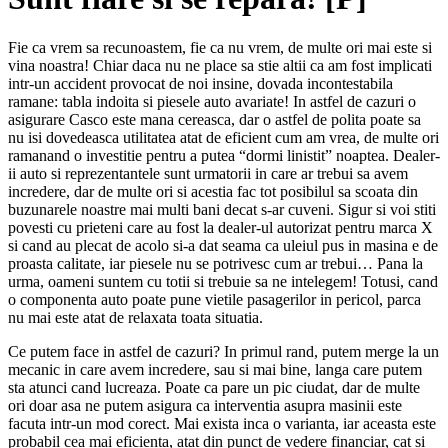
Fie ca vrem sa recunoastem, fie ca nu vrem, de multe ori mai este si
vina noastra! Chiar daca nu ne place sa stie altii ca am fost implicati
intr-un accident provocat de noi insine, dovada incontestabila
ramane: tabla indoita si piesele auto avariate! In astfel de cazuri o
asigurare Casco este mana cereasca, dar o astfel de polita poate sa
nu isi dovedeasca utilitatea atat de eficient cum am vrea, de multe ori
ramanand o investitie pentru a putea “dormi linistit” noaptea. Dealer-
ii auto si reprezentantele sunt urmatorii in care ar trebui sa avem
incredere, dar de multe ori si acestia fac tot posibilul sa scoata din
buzunarele noastre mai multi bani decat s-ar cuveni. Sigur si voi stiti
povesti cu prieteni care au fost la dealer-ul autorizat pentru marca X
si cand au plecat de acolo si-a dat seama ca uleiul pus in masina e de
proasta calitate, iar piesele nu se potrivesc cum ar trebui… Pana la
urma, oameni suntem cu totii si trebuie sa ne intelegem! Totusi, cand
o componenta auto poate pune vietile pasagerilor in pericol, parca
nu mai este atat de relaxata toata situatia.
Ce putem face in astfel de cazuri? In primul rand, putem merge la un
mecanic in care avem incredere, sau si mai bine, langa care putem
sta atunci cand lucreaza. Poate ca pare un pic ciudat, dar de multe
ori doar asa ne putem asigura ca interventia asupra masinii este
facuta intr-un mod corect. Mai exista inca o varianta, iar aceasta este
probabil cea mai eficienta, atat din punct de vedere financiar, cat si