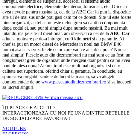
intregul, elemente de suspensie, accesorii si sisteme audio,
componente electrice, elemente de interior, transmisii, etc. Orice ai
avea nevoie pentru masina ta, cei de la ABC Car iti pun la dispozitie
site-ul de mai sus unde poti gasi cam tot ce doresti. Site-ul este foarte
bine organizat, astfel ca nu este deloc greu sa cauti o componenta
dupa codul ei, sau pur si simplu dupa numele masinii. Ba mai mult,
uitandu-ma pe site-ul mentionat, am observat ca cei de la
ABC Car
aduc si motoare pe de-a intregul, cu 0 kilometri si cu garantie. Ai
chef sa pui un motor diesel de Mercedes in noul tau BMW E46,
numai asa ca sa vezi fetele celor care vad ce ai sub capota? Nimic
mai simplu! Piesele auto din dezmembrari nu mai sunt ce au fost: un
conglomerat greu de organizat unde mergeai doar pentru ca nu avea
bani de piesa noua! Acum, totul este mult mai organizat si cu o
calitate net superioara, oferind chiar si garantie. In concluzie, eu
spun sa va pregatiti sculele de lucrat la masina, sa va alegeti
componentele de pe
www.pieseautodindezmembrari.ro
si sa incepeti
sa lucrati singuri!
ÎȚI PLACE CE AI CITIT ?
INTERACȚIONEAZĂ CU NOI PE UNA DINTRE REȚELELE
DE SOCIALIZARE FAVORITĂ !
YOUTUBE
FACEBOOK