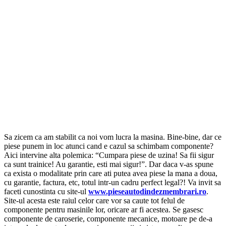
Sa zicem ca am stabilit ca noi vom lucra la masina. Bine-bine, dar ce
piese punem in loc atunci cand e cazul sa schimbam componente?
Aici intervine alta polemica: “Cumpara piese de uzina! Sa fii sigur
ca sunt trainice! Au garantie, esti mai sigur!”. Dar daca v-as spune
ca exista o modalitate prin care ati putea avea piese la mana a doua,
cu garantie, factura, etc, totul intr-un cadru perfect legal?! Va invit sa
faceti cunostinta cu site-ul
www.pieseautodindezmembrari.ro
.
Site-ul acesta este raiul celor care vor sa caute tot felul de
componente pentru masinile lor, oricare ar fi acestea. Se gasesc
componente de caroserie, componente mecanice, motoare pe de-a