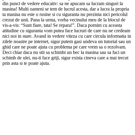
din punct de vedere educativ: sa ne apucam sa lucram singuri la
masina! Multi oameni se tem de lucrul acesta, dar a lucra la propria
ta masina nu este o rusine si cu siguranta nu prezinta nici pericolul
crezut de unii. Pana la urma, vorba vecinului meu de la blocul de
vis-a-vis: “Sunt fiare, tata! Se repara!”. Daca pornim cu aceasta
atitudine cu siguranta vom putea face lucruri de care nu ne credeam
nici noi in stare. Avand in vedere viteza cu care circula informatia in
zilele noastre pe internet, sigur putem gasi undeva un tutorial sau un
ghid care ne poate ajuta cu problema pe care vrem sa o rezolvam.
Deci chiar daca nu stii sa schimbi un bec la masina sau sa faci un
schimb de ulei, nu-ti face griji, sigur exista cineva care a mai trecut
prin asta si te poate ajuta.