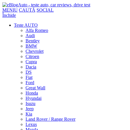
MENIU
CAUTĂ
SOCIAL
Închide
Teste AUTO
Alfa Romeo
Audi
Bentley
BMW
Chevrolet
Citroen
Cupra
Dacia
DS
Fiat
Ford
Great Wall
Honda
Hyundai
Isuzu
Jeep
Kia
Land Rover / Range Rover
Lexus
Mazda