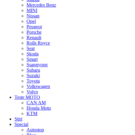
Mercedes Benz
MINI
Nissan
Opel
Peugeot
Porsche
Renault
Rolls Royce
Seat
Skoda
Smart
Ssangyong
Subaru
Suzuki
Toyota
Volkswagen
Volvo
Teste MOTO
CAN AM
Honda Moto
KTM
Stiri
Special
Autostop