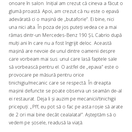
onoare în salon. Inițial am crezut că cineva a făcut o
glumă proastă. Apoi, am crezut că nu este o epavă
adevărată ci o mașină de „butaforie”. Ei bine, nici
una nici alta. În poza de jos puteți vedea ce a mai
rămas dintr-un Mercedes-Benz 190 ȘL Cabrio după
mulți ani în care nu a fost îngrijit deloc. Această
mașină are nevoie de unul dintre oamenii despre
care vorbeam mai sus: unul care lasă faptele sale
să vorbească pentru el. O astfel de „epava” este o
provocare pe măsură pentru orice
tinichigiu/mecanic care se respectă. În dreapta
mașinii defuncte se poate observa un seamăn de-al
ei restaurat. Deja îi și auzim pe mecanicii/tinichigii
pricepuți: „Pff, eu pot să o fac pe asta roșie să arate
de 2 ori mai bine decât cealalata!”. Așteptăm să o
vedem pe șosele, readusă la viață.