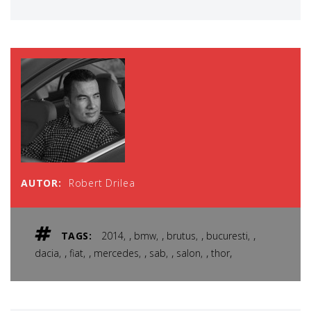
AUTOR:
Robert Drilea
,
,
,
,
TAGS:
2014
bmw
brutus
bucuresti
,
,
,
,
,
,
dacia
fiat
mercedes
sab
salon
thor