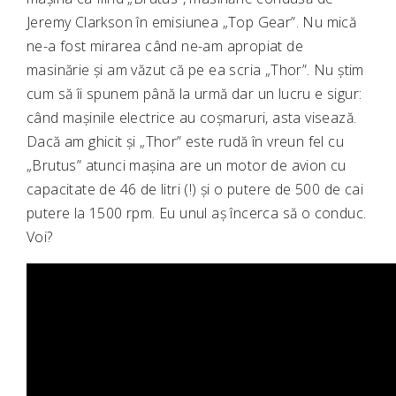
Jeremy Clarkson în emisiunea „Top Gear”. Nu mică
ne-a fost mirarea când ne-am apropiat de
masinărie și am văzut că pe ea scria „Thor”. Nu știm
cum să îi spunem până la urmă dar un lucru e sigur:
când mașinile electrice au coșmaruri, asta visează.
Dacă am ghicit și „Thor” este rudă în vreun fel cu
„Brutus” atunci mașina are un motor de avion cu
capacitate de 46 de litri (!) și o putere de 500 de cai
putere la 1500 rpm. Eu unul aș încerca să o conduc.
Voi?