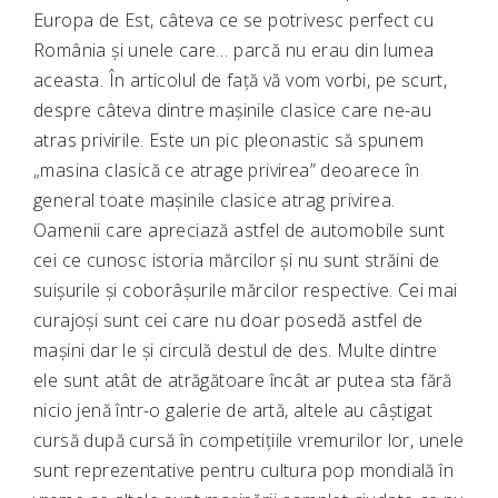
Europa de Est, câteva ce se potrivesc perfect cu
România și unele care… parcă nu erau din lumea
aceasta. În articolul de față vă vom vorbi, pe scurt,
despre câteva dintre mașinile clasice care ne-au
atras privirile. Este un pic pleonastic să spunem
„masina clasică ce atrage privirea” deoarece în
general toate mașinile clasice atrag privirea.
Oamenii care apreciază astfel de automobile sunt
cei ce cunosc istoria mărcilor și nu sunt străini de
suișurile și coborâșurile mărcilor respective. Cei mai
curajoși sunt cei care nu doar posedă astfel de
mașini dar le și circulă destul de des. Multe dintre
ele sunt atât de atrăgătoare încât ar putea sta fără
nicio jenă într-o galerie de artă, altele au câștigat
cursă după cursă în competițiile vremurilor lor, unele
sunt reprezentative pentru cultura pop mondială în