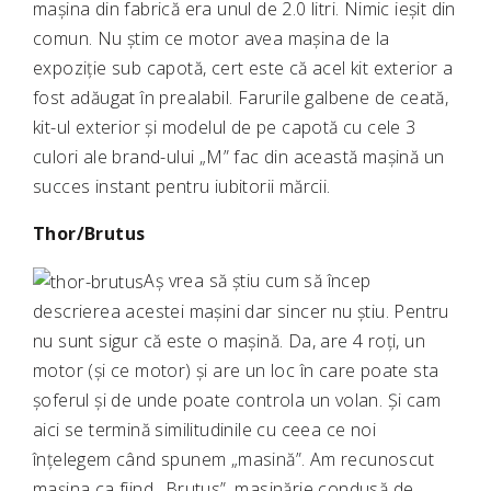
mașina din fabrică era unul de 2.0 litri. Nimic ieșit din
comun. Nu știm ce motor avea mașina de la
expoziție sub capotă, cert este că acel kit exterior a
fost adăugat în prealabil. Farurile galbene de ceată,
kit-ul exterior și modelul de pe capotă cu cele 3
culori ale brand-ului „M” fac din această mașină un
succes instant pentru iubitorii mărcii.
Thor/Brutus
Aș vrea să știu cum să încep
descrierea acestei mașini dar sincer nu știu. Pentru
nu sunt sigur că este o mașină. Da, are 4 roți, un
motor (și ce motor) și are un loc în care poate sta
șoferul și de unde poate controla un volan. Și cam
aici se termină similitudinile cu ceea ce noi
înțelegem când spunem „masină”. Am recunoscut
mașina ca fiind „Brutus”, masinărie condusă de