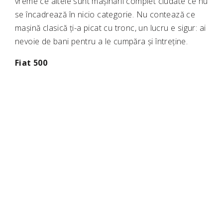
vreme ce altele sunt mașinării complet ciudate ce nu
se încadrează în nicio categorie. Nu contează ce
mașină clasică ți-a picat cu tronc, un lucru e sigur: ai
nevoie de bani pentru a le cumpăra și întreține.
Fiat 500