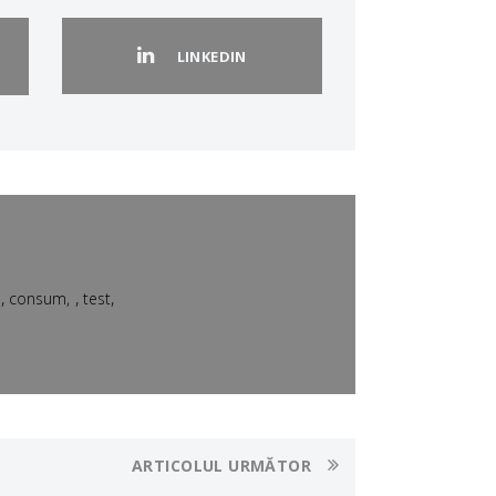
LINKEDIN
,
,
,
consum
test
ARTICOLUL URMĂTOR