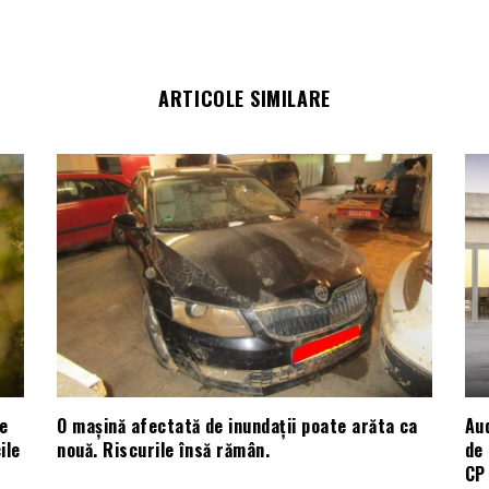
ARTICOLE SIMILARE
e
O mașină afectată de inundații poate arăta ca
Aud
ile
nouă. Riscurile însă rămân.
de 
CP 