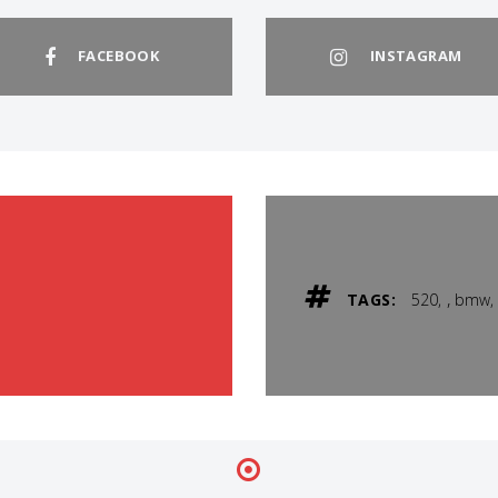
FACEBOOK
INSTAGRAM
,
TAGS:
520
bmw