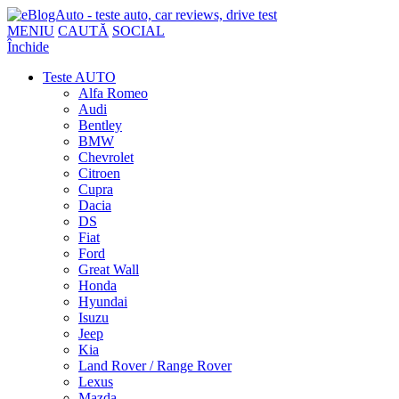
MENIU
CAUTĂ
SOCIAL
Închide
Teste AUTO
Alfa Romeo
Audi
Bentley
BMW
Chevrolet
Citroen
Cupra
Dacia
DS
Fiat
Ford
Great Wall
Honda
Hyundai
Isuzu
Jeep
Kia
Land Rover / Range Rover
Lexus
Mazda