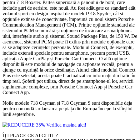
pentru 718 Boxster. Partea superioară a panoului de bord, care
include guri de aerisire, este nouă. Au fost adăugate ca standard atât
volanul sport cu design inspirat de modelul 918 Spyder, cât și
opțiunile extinse de conectivitate, împreună cu noul sistem Porsche
Communication Management (PCM). Printre opțiunile standard ale
sistemului PCM se numără și opțiunea de încărcare a smartphone-
ului, interfețele audio și sistemul Sound Package Plus, de 150 W. De
asemenea, sistemul PCM poate fi extins prin module opționale care
să se adapteze cerințelor personale. Modulul Connect, de exemplu,
include extensii speciale pentru smartphone, precum portul USB,
aplicația Apple CarPlay și Porsche Car Connect. O altă opțiune
disponibilă este modulul de navigație cu acționare vocală, pentru a
ajunge cu ușurință la orice destinație. Atunci când modulul Connect
Plus este selectat, acesta poate fi actualizat cu informații din trafic în
timp real. Șoferii pot utiliza, direct de pe smartphone-ul lor, servicii
suplimentare complexe, prin Porsche Connect App și Porsche Car
Connect App.
Noile modele 718 Cayman și 718 Cayman S sunt disponibile deja
pentru comandă iar lansarea pe piața din Europa începe la sfârșitul
lunii septembrie.
ÎȚI PLACE CE AI CITIT ?