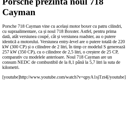
Porsche prezintă noul 718
Cayman
Porsche 718 Cayman vine cu același motor boxer cu patru cilindri,
cu supraalimentare, ca și noul 718 Boxster. Astfel, pentru prima
dată, atât versiunea coupé, cât și versiunea roadster, au o putere
identică a motorului. Versiunea entry-level are o putere totală de 220
kW (300 CP) și o cilindree de 2 litri, în timp ce modelul S generează
257 kW (350 CP), cu o cilindree de 2,5 litri, o creștere de 25 CP,
comparativ cu modelele anterioare. Noul 718 Cayman are un
consum NEDC de combustibil de la 8,1 până la 5,7 litri la suta de
kilometri.
[youtube]http://www.youtube.com/watch?v=qpyA1sjTzt4[/youtube]