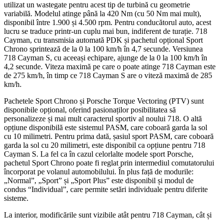
utilizat un wastegate pentru acest tip de turbină cu geometrie
variabilă. Modelul atinge până la 420 Nm (cu 50 Nm mai mult),
disponibil între 1.900 și 4.500 rpm. Pentru conducătorul auto, acest
lucru se traduce printr-un cuplu mai bun, indiferent de turație. 718
Cayman, cu transmisia automată PDK și pachetul opțional Sport
Chrono sprintează de la 0 la 100 km/h în 4,7 secunde. Versiunea
718 Cayman S, cu aceeași echipare, ajunge de la 0 la 100 km/h în
4,2 secunde. Viteza maximă pe care o poate atinge 718 Cayman este
de 275 km/h, în timp ce 718 Cayman S are o viteză maximă de 285
km/h.
Pachetele Sport Chrono și Porsche Torque Vectoring (PTV) sunt
disponibile opțional, oferind pasionaților posibilitatea să
personalizeze și mai mult caracterul sportiv al noului 718. O altă
opțiune disponibilă este sistemul PASM, care coboară garda la sol
cu 10 milimetri. Pentru prima dată, șasiul sport PASM, care coboară
garda la sol cu 20 milimetri, este disponibil ca opțiune pentru 718
Cayman S. La fel ca în cazul celorlalte modele sport Porsche,
pachetul Sport Chrono poate fi reglat prin intermediul comutatorului
încorporat pe volanul automobilului. În plus față de modurile:
„Normal”, „Sport” și „Sport Plus” este disponibil și modul de
condus “Individual”, care permite setări individuale pentru diferite
sisteme.
La interior, modificările sunt vizibile atât pentru 718 Cayman, cât și