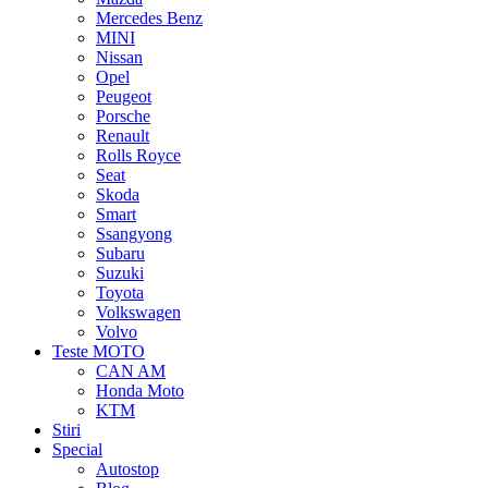
Mercedes Benz
MINI
Nissan
Opel
Peugeot
Porsche
Renault
Rolls Royce
Seat
Skoda
Smart
Ssangyong
Subaru
Suzuki
Toyota
Volkswagen
Volvo
Teste MOTO
CAN AM
Honda Moto
KTM
Stiri
Special
Autostop